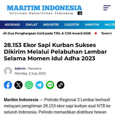
ASOSIASI
DIKLAT
INDUSTRI
LOGISTIK
MARITIM
MILIT
aih Dua Penghargaan Gold pada TJSL & CSR Award 2026
Town Hall 
28.153 Ekor Sapi Kurban Sukses
Dikirim Melalui Pelabuhan Lembar
Selama Momen Idul Adha 2023
Admin
- Pewarta
Monday, 3 July 2023
Maritim Indonesia
— Pelindo Regional 3 Lembar berhasil
melayani pengiriman 28.153 ekor sapi kurban asal NTB ke
seluruh Indonesia. Pelindo memastikan distribusi hewan