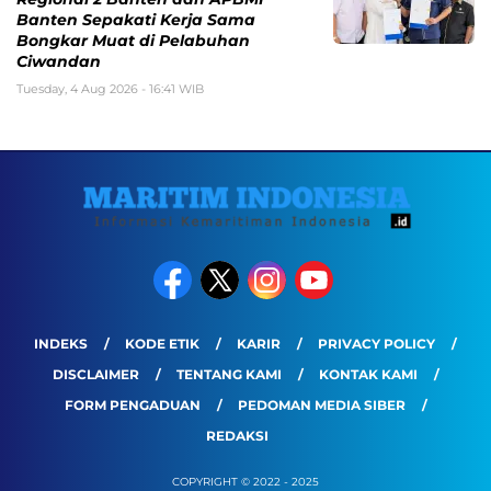
Banten Sepakati Kerja Sama
Bongkar Muat di Pelabuhan
Ciwandan
Tuesday, 4 Aug 2026 - 16:41 WIB
INDEKS
KODE ETIK
KARIR
PRIVACY POLICY
DISCLAIMER
TENTANG KAMI
KONTAK KAMI
FORM PENGADUAN
PEDOMAN MEDIA SIBER
REDAKSI
COPYRIGHT © 2022 - 2025