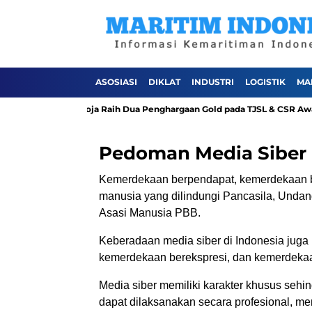
ASOSIASI
DIKLAT
INDUSTRI
LOGISTIK
MA
Utara
TPK Koja Raih Dua Penghargaan Gold pada TJSL & CSR Awar
Pedoman Media Siber
Kemerdekaan berpendapat, kemerdekaan be
manusia yang dilindungi Pancasila, Unda
Asasi Manusia PBB.
Keberadaan media siber di Indonesia jug
kemerdekaan berekspresi, dan kemerdekaa
Media siber memiliki karakter khusus se
dapat dilaksanakan secara profesional, m