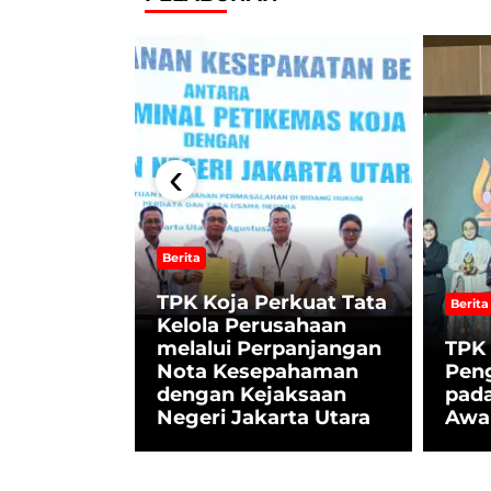
‹
 Tinjau
Berita
akuasi
 KM
TPK Koja Perkuat Tata
Berita
sa II,
Kelola Perusahaan
m
melalui Perpanjangan
TPK 
dan
Nota Kesepahaman
Pen
rasi
dengan Kejaksaan
pada
an
Negeri Jakarta Utara
Awa