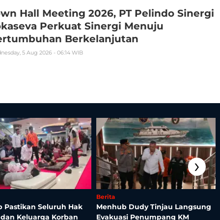
wn Hall Meeting 2026, PT Pelindo Sinergi
kaseva Perkuat Sinergi Menuju
ertumbuhan Berkelanjutan
nesday, 5 Aug 2026 - 06:14 WIB
›
Berita
 Pastikan Seluruh Hak
Menhub Dudy Tinjau Langsung
 dan Keluarga Korban
Evakuasi Penumpang KM