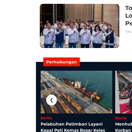
To
Lo
P
Wed
Perhubungan
‹
Berita
Berita
Tata Kelola BBM
Pelabuhan Patimban Layani
Menhub
 Transparansi dan
Kapal Peti Kemas Besar Kelas
Korban