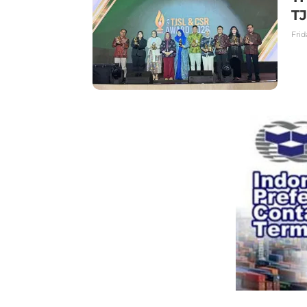
T
Frid