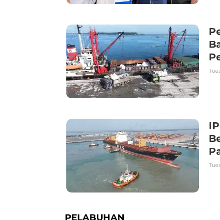
P
Ba
P
Tues
I
B
P
Tues
PELABUHAN