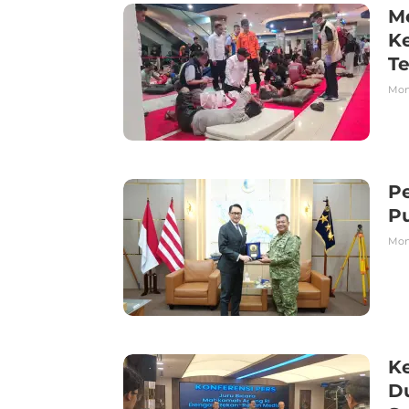
M
Ke
T
Mond
Pe
P
Mond
K
Du