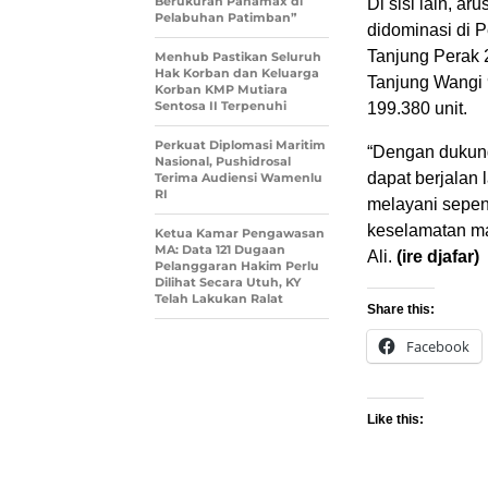
Berukuran Panamax di
Di sisi lain, a
Pelabuhan Patimban”
didominasi di 
Tanjung Perak 
Menhub Pastikan Seluruh
Hak Korban dan Keluarga
Tanjung Wangi 
Korban KMP Mutiara
Sentosa II Terpenuhi
199.380 unit.
Perkuat Diplomasi Maritim
“Dengan dukung
Nasional, Pushidrosal
dapat berjalan 
Terima Audiensi Wamenlu
RI
melayani sepen
keselamatan ma
Ketua Kamar Pengawasan
MA: Data 121 Dugaan
Ali.
(ire djafar)
Pelanggaran Hakim Perlu
Dilihat Secara Utuh, KY
Telah Lakukan Ralat
Share this:
Facebook
Like this: