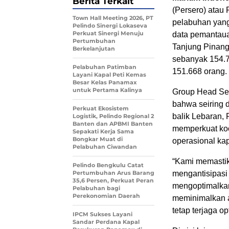
Berita Terkait
(Persero) atau
Town Hall Meeting 2026, PT
pelabuhan yang
Pelindo Sinergi Lokaseva
Perkuat Sinergi Menuju
data pemantaua
Pertumbuhan
Tanjung Pinang
Berkelanjutan
sebanyak 154.7
Pelabuhan Patimban
151.668 orang.
Layani Kapal Peti Kemas
Besar Kelas Panamax
untuk Pertama Kalinya
Group Head Sek
bahwa seiring 
Perkuat Ekosistem
balik Lebaran,
Logistik, Pelindo Regional 2
Banten dan APBMI Banten
memperkuat koor
Sepakati Kerja Sama
Bongkar Muat di
operasional ka
Pelabuhan Ciwandan
“Kami memastik
Pelindo Bengkulu Catat
Pertumbuhan Arus Barang
mengantisipasi
35,6 Persen, Perkuat Peran
mengoptimalkan
Pelabuhan bagi
Perekonomian Daerah
meminimalkan a
tetap terjaga opt
IPCM Sukses Layani
Sandar Perdana Kapal