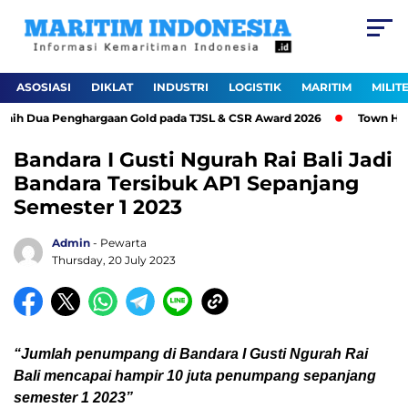
ASOSIASI
DIKLAT
INDUSTRI
LOGISTIK
MARITIM
MILIT
ih Dua Penghargaan Gold pada TJSL & CSR Award 2026
Town Hall 
Bandara I Gusti Ngurah Rai Bali Jadi
Bandara Tersibuk AP1 Sepanjang
Semester 1 2023
Admin
- Pewarta
Thursday, 20 July 2023
“Jumlah penumpang di Bandara I Gusti Ngurah Rai
Bali mencapai hampir 10 juta penumpang sepanjang
semester 1 2023”