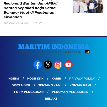
Regional 2 Banten dan APBMI
Banten Sepakati Kerja Sama
Bongkar Muat di Pelabuhan
Ciwandan
Tuesday, 4 Aug 2026 - 16:41 WIB
INDEKS
KODE ETIK
KARIR
PRIVACY POLICY
DISCLAIMER
TENTANG KAMI
KONTAK KAMI
FORM PENGADUAN
PEDOMAN MEDIA SIBER
REDAKSI