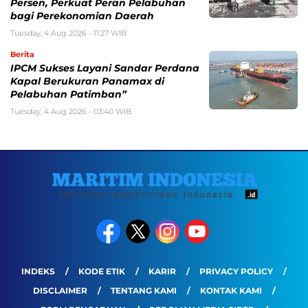
Persen, Perkuat Peran Pelabuhan
bagi Perekonomian Daerah
Tuesday, 4 Aug 2026 - 11:27 WIB
Berita
IPCM Sukses Layani Sandar Perdana
Kapal Berukuran Panamax di
Pelabuhan Patimban”
Tuesday, 4 Aug 2026 - 03:40 WIB
INDEKS
KODE ETIK
KARIR
PRIVACY POLICY
DISCLAIMER
TENTANG KAMI
KONTAK KAMI