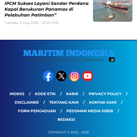
IPCM Sukses Layani Sandar Perdana
Kapal Berukuran Panamax di
Pelabuhan Patimban”
Tuesday, 4 Aug 2026 - 03:40 WIB
INDEKS
KODE ETIK
KARIR
PRIVACY POLICY
DISCLAIMER
TENTANG KAMI
KONTAK KAMI
FORM PENGADUAN
PEDOMAN MEDIA SIBER
REDAKSI
COPYRIGHT © 2022 - 2025