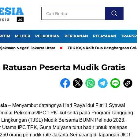
RITIM
MILITER
PELABUHAN
PERIKANAN
PELAYARAN
TRANSP
an Negeri Jakarta Utara
TPK Koja Raih Dua Penghargaan Gold pad
 Ratusan Peserta Mudik Gratis
esia
– Menyambut datangnya Hari Raya Idul Fitri 1 Syawal
rminal Petikemas/IPC TPK ikut serta pada Program Tanggung
& Lingkungan (TJSL) Mudik Bersama BUMN Pelindo 2023.
tur Utama IPC TPK, Guna Mulyana turut hadir untuk melepas
250 orang pemudik rute Jakarta-Semarang di lapangan JICT