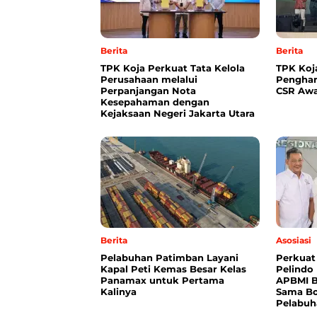
Berita
Berita
TPK Koja Perkuat Tata Kelola
TPK Koj
Perusahaan melalui
Penghar
Perpanjangan Nota
CSR Awa
Kesepahaman dengan
Kejaksaan Negeri Jakarta Utara
Berita
Asosiasi
Pelabuhan Patimban Layani
Perkuat
Kapal Peti Kemas Besar Kelas
Pelindo
Panamax untuk Pertama
APBMI B
Kalinya
Sama Bo
Pelabuh