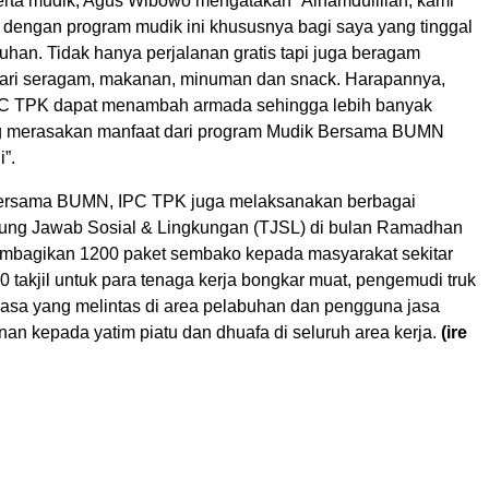
erta mudik, Agus Wibowo mengatakan “Alhamdulillah, kami
u dengan program mudik ini khususnya bagi saya yang tinggal
buhan. Tidak hanya perjalanan gratis tapi juga beragam
i dari seragam, makanan, minuman dan snack. Harapannya,
PC TPK dapat menambah armada sehingga lebih banyak
ng merasakan manfaat dari program Mudik Bersama BUMN
i”.
bersama BUMN, IPC TPK juga melaksanakan berbagai
ung Jawab Sosial & Lingkungan (TJSL) di bulan Ramadhan
mbagikan 1200 paket sembako kepada masyarakat sekitar
 takjil untuk para tenaga kerja bongkar muat, pengemudi truk
asa yang melintas di area pelabuhan dan pengguna jasa
nan kepada yatim piatu dan dhuafa di seluruh area kerja.
(ire