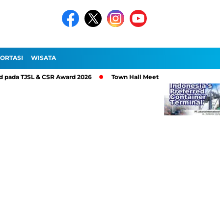
ORTASI
WISATA
a TJSL & CSR Award 2026
Town Hall Meeting 2026, PT Pelindo Si