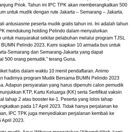
anjung Priok. Tahun ini IPC TPK akan memberangkatkan 500
m untuk mudik dengan rute Jakarta – Semarang – Jakarta.
ali antusiasme peserta mudik gratis tahun ini. Ini adalah tahun
PK mendukung holding Pelindo dalam menyalurkan
 untuk masyarakat sekitar pelabuhan melalui program TJSL
 BUMN Pelindo 2023. Kami siapkan 10 armada bus untuk
arta-Semarang dan Semarang-Jakarta yang dapat
l 500 orang pemudik.” terang Guna.
iket habis dalam waktu 10 menit pendaftaran. Animo
an hadirnya program Mudik Bersama BUMN Pelindo 2023
asa. Adapun persyaratan yang harus dipenuhi calon pemudik
unjukkan KTP, Kartu Keluarga (KK) serta Sertifikat vaksin
l tahap 2 atau booster ke-1. Peserta yang lolos tahap
rangkatkan pada 17 April 2023. Tidak hanya perjalanan ke
n, IPC TPK juga menyediakan perjalanan kembali ke
 April 2023.