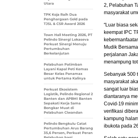
Utara
2, Pelabuhan T
masyarakat umu
TPK Koja Raih Dua
Penghargaan Gold pada
TJSL & CSR Award 2026
“Luar biasa sek
keempat IPC T
Town Hall Meeting 2026, PT
kebermanfaatan
Pelindo Sinergi Lokaseva
Perkuat Sinergi Menuju
Mudik Bersama
Pertumbuhan
Berkelanjutan
perjalanan Jak
menampung tota
Pelabuhan Patimban
Layani Kapal Peti Kemas
Besar Kelas Panamax
Sebanyak 500 t
untuk Pertama Kalinya
masyarakat ak
sangat luar bi
Perkuat Ekosistem
Logistik, Pelindo Regional 2
diantaranya men
Banten dan APBMI Banten
Sepakati Kerja Sama
Covid-19 minima
Bongkar Muat di
verifikasi dibe
Pelabuhan Ciwandan
kampung halama
Pelindo Bengkulu Catat
ibukota pada 26
Pertumbuhan Arus Barang
35,6 Persen, Perkuat Peran
Pelabuhan bagi