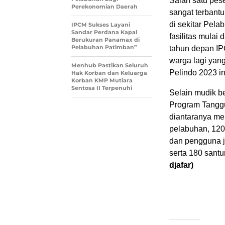
Salah satu pes
Perekonomian Daerah
sangat terbant
di sekitar Pela
IPCM Sukses Layani
Sandar Perdana Kapal
fasilitas mula
Berukuran Panamax di
Pelabuhan Patimban”
tahun depan I
warga lagi ya
Menhub Pastikan Seluruh
Pelindo 2023 in
Hak Korban dan Keluarga
Korban KMP Mutiara
Sentosa II Terpenuhi
Selain mudik 
Program Tangg
diantaranya me
pelabuhan, 1200
dan pengguna j
serta 180 santu
djafar)