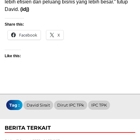
lebih efisien dan peluang bisnis yang lebih besar.” tutup
David.
(idj)
Share this:
Facebook
X
Like this:
Tag :
David Sirait
Dirut IPC TPk
IPC TPK
BERITA TERKAIT