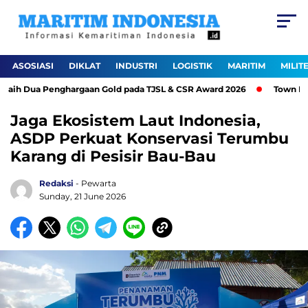
ASOSIASI
DIKLAT
INDUSTRI
LOGISTIK
MARITIM
MILIT
ih Dua Penghargaan Gold pada TJSL & CSR Award 2026
Town Hall 
Jaga Ekosistem Laut Indonesia,
ASDP Perkuat Konservasi Terumbu
Karang di Pesisir Bau-Bau
Redaksi
- Pewarta
Sunday, 21 June 2026