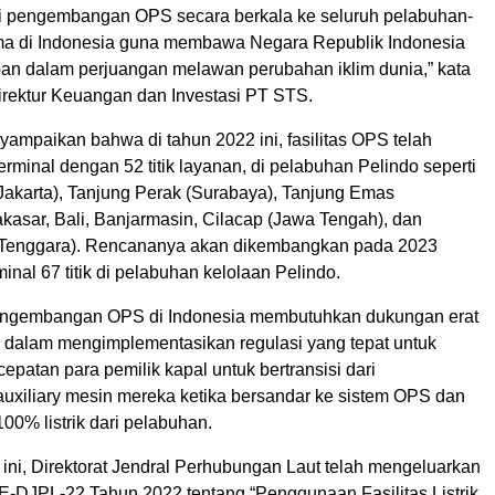
 pengembangan OPS secara berkala ke seluruh pelabuhan-
ma di Indonesia guna membawa Negara Republik Indonesia
epan dalam perjuangan melawan perubahan iklim dunia,” kata
irektur Keuangan dan Investasi PT STS.
ampaikan bahwa di tahun 2022 ini, fasilitas OPS telah
Terminal dengan 52 titik layanan, di pelabuhan Pelindo seperti
(Jakarta), Tanjung Perak (Surabaya), Tanjung Emas
kasar, Bali, Banjarmasin, Cilacap (Jawa Tengah), dan
Tenggara). Rencananya akan dikembangkan pada 2023
inal 67 titik di pelabuhan kelolaan Pelindo.
ngembangan OPS di Indonesia membutuhkan dukungan erat
h dalam mengimplementasikan regulasi yang tepat untuk
patan para pemilik kapal untuk bertransisi dari
xiliary mesin mereka ketika bersandar ke sistem OPS dan
0% listrik dari pelabuhan.
ini, Direktorat Jendral Perhubungan Laut telah mengeluarkan
E-DJPL-22 Tahun 2022 tentang “Penggunaan Fasilitas Listrik