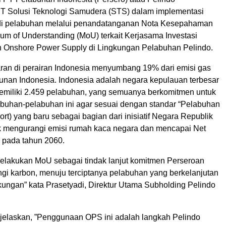
PT Solusi Teknologi Samudera (STS) dalam implementasi
 di pelabuhan melalui penandatanganan Nota Kesepahaman
m of Understanding (MoU) terkait Kerjasama Investasi
Onshore Power Supply di Lingkungan Pelabuhan Pelindo.
yaran di perairan Indonesia menyumbang 19% dari emisi gas
unan Indonesia. Indonesia adalah negara kepulauan terbesar
memiliki 2.459 pelabuhan, yang semuanya berkomitmen untuk
uhan-pelabuhan ini agar sesuai dengan standar “Pelabuhan
ort) yang baru sebagai bagian dari inisiatif Negara Republik
k mengurangi emisi rumah kaca negara dan mencapai Net
 pada tahun 2060.
 melakukan MoU sebagai tindak lanjut komitmen Perseroan
gi karbon, menuju terciptanya pelabuhan yang berkelanjutan
kungan” kata Prasetyadi, Direktur Utama Subholding Pelindo
jelaskan, ”Penggunaan OPS ini adalah langkah Pelindo