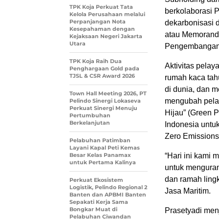
TPK Koja Perkuat Tata
berkolaborasi 
Kelola Perusahaan melalui
Perpanjangan Nota
dekarbonisasi
Kesepahaman dengan
atau Memorandu
Kejaksaan Negeri Jakarta
Utara
Pengembangan 
TPK Koja Raih Dua
Aktivitas pela
Penghargaan Gold pada
TJSL & CSR Award 2026
rumah kaca tah
di dunia, dan 
Town Hall Meeting 2026, PT
mengubah pelab
Pelindo Sinergi Lokaseva
Perkuat Sinergi Menuju
Hijau” (Green P
Pertumbuhan
Berkelanjutan
Indonesia untu
Zero Emissions
Pelabuhan Patimban
Layani Kapal Peti Kemas
Besar Kelas Panamax
“Hari ini kami
untuk Pertama Kalinya
untuk menguran
dan ramah ling
Perkuat Ekosistem
Logistik, Pelindo Regional 2
Jasa Maritim.
Banten dan APBMI Banten
Sepakati Kerja Sama
Bongkar Muat di
Prasetyadi men
Pelabuhan Ciwandan