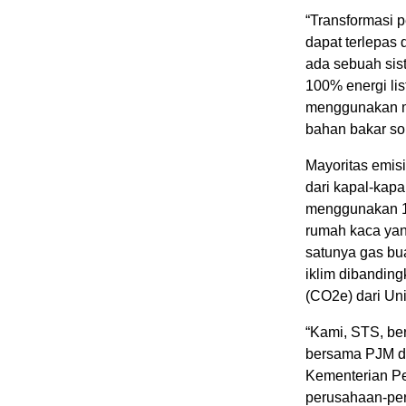
“Transformasi 
dapat terlepas
ada sebuah si
100% energi li
menggunakan me
bahan bakar so
Mayoritas emis
dari kapal-kapa
menggunakan 10
rumah kaca yang
satunya gas bu
iklim dibandin
(CO2e) dari Uni
“Kami, STS, be
bersama PJM da
Kementerian Pe
perusahaan-per