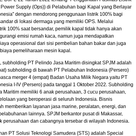
 Power Supply (Ops)) di Pelabuhan bagi Kapal yang Berlayar
donesia” dengan mendorong penggunaan listrik 100% bagi
sandar di lokasi dermaga yang memiliki OPS. Melalui
rik 100% saat bersandar, pemilik kapal tidak hanya akan
urangi emisi rumah kaca, namun juga mendapatkan
aya operasional dari sisi pembelian bahan bakar dan juga
iaya pemeliharaan mesin kapal.
i, subholding PT Pelindo Jasa Maritim disingkat SPJM adalah
mpat) subholding di bawah PT Pelabuhan Indonesia (Persero)
pasca merger 4 (empat) Badan Usaha Milik Negara yaitu PT
nesia I-IV (Persero) pada tanggal 1 Oktober 2022. Subholding
a Maritim memiliki 6 anak perusahaan, 3 cucu perusahaan,
lolaan yang beroperasi di seluruh Indonesia. Bisnis
h memberikan layanan jasa marine, peralatan, energi, dan
epelabuhanan lainnya. SPJM berkantor pusat di Makassar,
 perusahaan dan cabangnya tersebar di wilayah Indonesia.
an PT Solusi Teknologi Samudera (STS) adalah Special