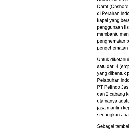
Darat (Onshore
di Perairan In
kapal yang ber
penggunaan list
membantu meng
penghematan bi
pengehematan b
Untuk diketahu
satu dari 4 (e
yang dibentuk 
Pelabuhan Indo
PT Pelindo Jas
dan 2 cabang ke
utamanya adala
jasa maritim k
sedangkan anak
Sebagai tambah