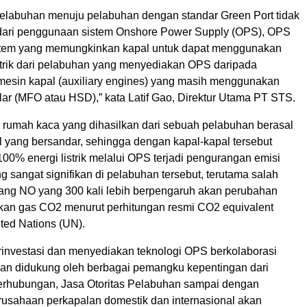
pelabuhan menuju pelabuhan dengan standar Green Port tidak
 dari penggunaan sistem Onshore Power Supply (OPS), OPS
stem yang memungkinkan kapal untuk dapat menggunakan
strik dari pelabuhan yang menyediakan OPS daripada
sin kapal (auxiliary engines) yang masih menggunakan
lar (MFO atau HSD),” kata Latif Gao, Direktur Utama PT STS.
i rumah kaca yang dihasilkan dari sebuah pelabuhan berasal
l yang bersandar, sehingga dengan kapal-kapal tersebut
0% energi listrik melalui OPS terjadi pengurangan emisi
 sangat signifikan di pelabuhan tersebut, terutama salah
ang NO yang 300 kali lebih berpengaruh akan perubahan
gkan gas CO2 menurut perhitungan resmi CO2 equivalent
ted Nations (UN).
rinvestasi dan menyediakan teknologi OPS berkolaborasi
n didukung oleh berbagai pemangku kepentingan dari
rhubungan, Jasa Otoritas Pelabuhan sampai dengan
usahaan perkapalan domestik dan internasional akan