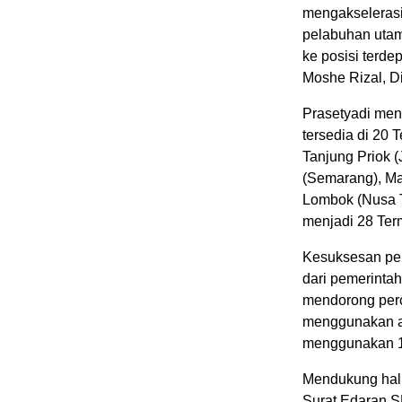
mengakselerasi
pelabuhan uta
ke posisi terd
Moshe Rizal, D
Prasetyadi meny
tersedia di 20 
Tanjung Priok 
(Semarang), Ma
Lombok (Nusa 
menjadi 28 Term
Kesuksesan pe
dari pemerinta
mendorong perce
menggunakan au
menggunakan 10
Mendukung hal 
Surat Edaran S