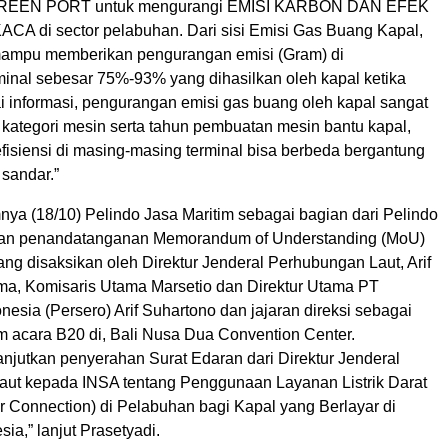
REEN PORT untuk mengurangi EMISI KARBON DAN EFEK
 di sector pelabuhan. Dari sisi Emisi Gas Buang Kapal,
ampu memberikan pengurangan emisi (Gram) di
inal sebesar 75%-93% yang dihasilkan oleh kapal ketika
i informasi, pengurangan emisi gas buang oleh kapal sangat
 kategori mesin serta tahun pembuatan mesin bantu kapal,
efisiensi di masing-masing terminal bisa berbeda bergantung
 sandar.”
nya (18/10) Pelindo Jasa Maritim sebagai bagian dari Pelindo
an penandatanganan Memorandum of Understanding (MoU)
ng disaksikan oleh Direktur Jenderal Perhubungan Laut, Arif
a, Komisaris Utama Marsetio dan Direktur Utama PT
esia (Persero) Arif Suhartono dan jajaran direksi sebagai
m acara B20 di, Bali Nusa Dua Convention Center.
anjutkan penyerahan Surat Edaran dari Direktur Jenderal
ut kepada INSA tentang Penggunaan Layanan Listrik Darat
 Connection) di Pelabuhan bagi Kapal yang Berlayar di
sia,” lanjut Prasetyadi.