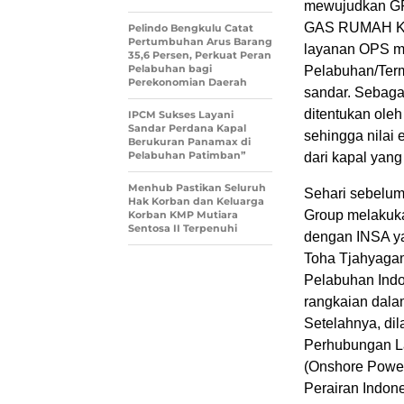
mewujudkan G
GAS RUMAH KACA
Pelindo Bengkulu Catat
Pertumbuhan Arus Barang
layanan OPS m
35,6 Persen, Perkuat Peran
Pelabuhan bagi
Pelabuhan/Term
Perekonomian Daerah
sandar. Sebaga
ditentukan oleh
IPCM Sukses Layani
Sandar Perdana Kapal
sehingga nilai 
Berukuran Panamax di
Pelabuhan Patimban”
dari kapal yang
Menhub Pastikan Seluruh
Sehari sebelum
Hak Korban dan Keluarga
Group melakuk
Korban KMP Mutiara
Sentosa II Terpenuhi
dengan INSA ya
Toha Tjahyagam
Pelabuhan Indon
rangkaian dala
Setelahnya, dil
Perhubungan La
(Onshore Power
Perairan Indone