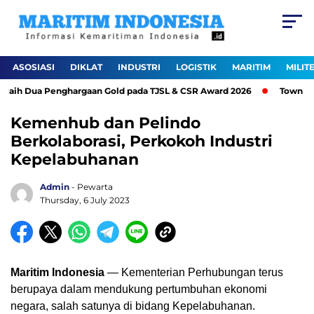
ASOSIASI
DIKLAT
INDUSTRI
LOGISTIK
MARITIM
MILIT
aih Dua Penghargaan Gold pada TJSL & CSR Award 2026
Town Hall
Kemenhub dan Pelindo
Berkolaborasi, Perkokoh Industri
Kepelabuhanan
Admin
- Pewarta
Thursday, 6 July 2023
Maritim Indonesia
— Kementerian Perhubungan terus
berupaya dalam mendukung pertumbuhan ekonomi
negara, salah satunya di bidang Kepelabuhanan.