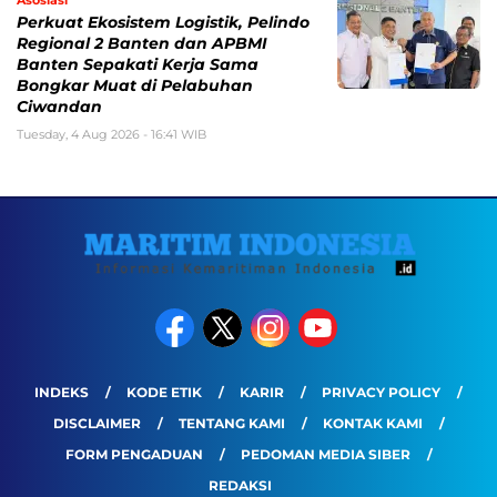
Asosiasi
Perkuat Ekosistem Logistik, Pelindo
Regional 2 Banten dan APBMI
Banten Sepakati Kerja Sama
Bongkar Muat di Pelabuhan
Ciwandan
Tuesday, 4 Aug 2026 - 16:41 WIB
INDEKS
KODE ETIK
KARIR
PRIVACY POLICY
DISCLAIMER
TENTANG KAMI
KONTAK KAMI
FORM PENGADUAN
PEDOMAN MEDIA SIBER
REDAKSI