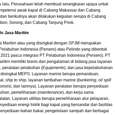
 lalu, Perusahaan telah membuat serangkaian upaya untuk
ompetensi awak kapal di Cabang Makassar dan Cabang
 dan berikutnya akan dilakukan kegiatan serupa di Cabang
bon, Sorong, dan Cabang Tanjung Priok.
do Jasa Maritim
a Maritim atau yang disingkat dengan SPJM merupakan
Pelabuhan Indonesia (Persero) atau Pelindo yang dibentuk
 2021 pasca integrasi PT Pelabuhan Indonesia (Persero). PT
ritim memiliki bisnis dan pengalaman di bidang jasa layanan
), peralatan pelabuhan (
Equipments
), dan jasa kepelabuhanan
, disingkat MEPS. Layanan marine berupa pemanduan,
al,
ship to ship
, layanan tambahan marine (
bunkering, oil spill
provisi
, dan lainnya). Layanan peralatan berupa penyediaan
buhan, pemeliharaan (
maintenance
), dan kerja sama
latan. Layanan utilitas berupa pemeliharaan alur pelayaran,
yediaan energi listrik bagi kapal yang bersandar dan fasilitas
penyediaan bahan bakar, pengelolaan sampah dan berbagai