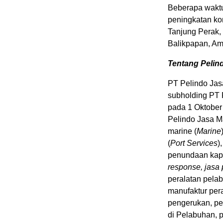
Beberapa waktu
peningkatan k
Tanjung Perak,
Balikpapan, Am
Tentang Pelin
PT Pelindo Jas
subholding PT 
pada 1 Oktober
Pelindo Jasa Ma
marine (
Marine
(
Port Services
)
penundaan kap
response, jasa 
peralatan pela
manufaktur pera
pengerukan, pen
di Pelabuhan, 