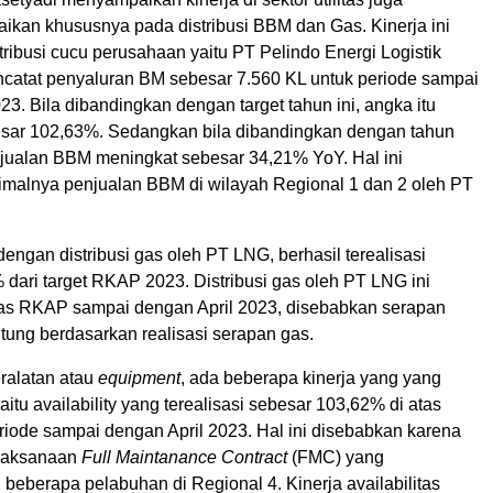
ikan khususnya pada distribusi BBM dan Gas. Kinerja ini
ribusi cucu perusahaan yaitu PT Pelindo Energi Logistik
catat penyaluran BM sebesar 7.560 KL untuk periode sampai
23. Bila dibandingkan dengan target tahun ini, angka itu
besar 102,63%. Sedangkan bila dibandingkan dengan tahun
enjualan BBM meningkat sebesar 34,21% YoY. Hal ini
imalnya penjualan BBM di wilayah Regional 1 dan 2 oleh PT
engan distribusi gas oleh PT LNG, berhasil terealisasi
dari target RKAP 2023. Distribusi gas oleh PT LNG ini
 atas RKAP sampai dengan April 2023, disebabkan serapan
tung berdasarkan realisasi serapan gas.
ralatan atau
equipment
, ada beberapa kinerja yang yang
aitu availability yang terealisasi sebesar 103,62% di atas
iode sampai dengan April 2023. Hal ini disebabkan karena
elaksanaan
Full Maintanance Contract
(FMC) yang
 beberapa pelabuhan di Regional 4. Kinerja availabilitas