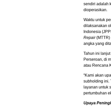
sendiri adalah 
dioperasikan.
Waktu untuk pe
dilaksanakan o
Indonesia (JPPI
Repair
(MTTR) te
angka yang dita
Tahun ini lanju
Perseroan, di 
atau Rencana K
“Kami akan upa
subholding ini.
layanan untuk
pertumbuhan eko
Upaya Peningk