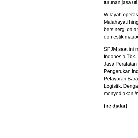
turunan jasa ut
Wilayah operas
Malahayati hin
bersinergi dala
domestik maupu
SPJM saat ini 
Indonesia Tbk.,
Jasa Peralatan
Pengerukan Ind
Pelayaran Bara
Logistik. Den
menyediakan
i
(ire djafar)