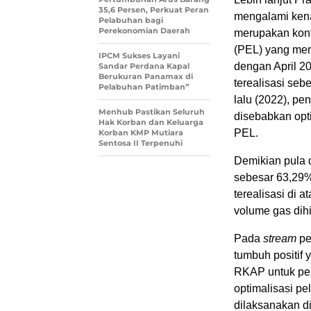
35,6 Persen, Perkuat Peran
mengalami kena
Pelabuhan bagi
Perekonomian Daerah
merupakan kont
(PEL) yang men
IPCM Sukses Layani
dengan April 20
Sandar Perdana Kapal
Berukuran Panamax di
terealisasi se
Pelabuhan Patimban”
lalu (2022), p
Menhub Pastikan Seluruh
disebabkan opt
Hak Korban dan Keluarga
PEL.
Korban KMP Mutiara
Sentosa II Terpenuhi
Demikian pula d
sebesar 63,29% 
terealisasi di
volume gas dihi
Pada
stream
pe
tumbuh positif y
RKAP untuk per
optimalisasi p
dilaksanakan di