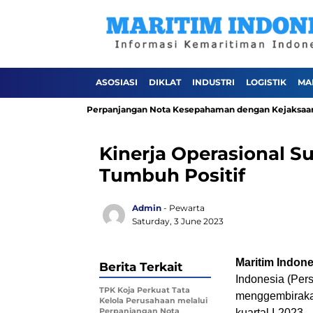
ASOSIASI
DIKLAT
INDUSTRI
LOGISTIK
MA
ahaan melalui Perpanjangan Nota Kesepahaman dengan Kejaksaan Negeri
Kinerja Operasional S
Tumbuh Positif
Admin
- Pewarta
Saturday, 3 June 2023
Maritim Indon
Berita Terkait
Indonesia (Pers
TPK Koja Perkuat Tata
menggembiraka
Kelola Perusahaan melalui
Perpanjangan Nota
kuartal I-2023.