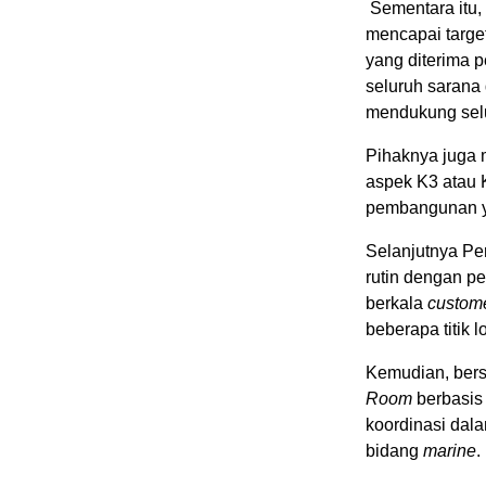
Sementara itu
mencapai target
yang diterima 
seluruh sarana
mendukung selu
Pihaknya juga
aspek K3 atau 
pembangunan y
Selanjutnya Pe
rutin dengan pe
berkala
custome
beberapa titik 
Kemudian, ber
Room
berbasis 
koordinasi dal
bidang
marine
.