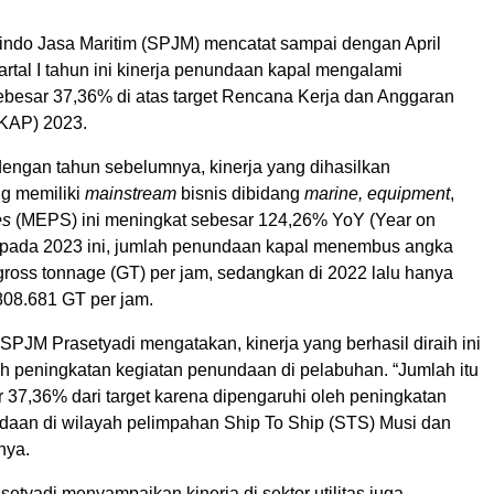
indo Jasa Maritim (SPJM) mencatat sampai dengan April
artal I tahun ini kinerja penundaan kapal mengalami
besar 37,36% di atas target Rencana Kerja dan Anggaran
KAP) 2023.
engan tahun sebelumnya, kinerja yang dihasilkan
g memiliki
mainstream
bisnis dibidang
marine, equipment
,
es
(MEPS) ini meningkat sebesar 124,26% YoY (Year on
 pada 2023 ini, jumlah penundaan kapal menembus angka
gross tonnage (GT) per jam, sedangkan di 2022 lalu hanya
808.681 GT per jam.
SPJM Prasetyadi mengatakan, kinerja yang berhasil diraih ini
eh peningkatan kegiatan penundaan di pelabuhan. “Jumlah itu
 37,36% dari target karena dipengaruhi oleh peningkatan
daan di wilayah pelimpahan Ship To Ship (STS) Musi dan
nya.
asetyadi menyampaikan kinerja di sektor utilitas juga