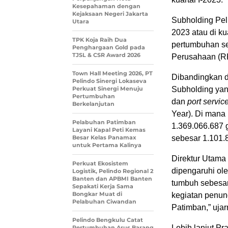
Kesepahaman dengan
Kejaksaan Negeri Jakarta
Subholding Pel
Utara
2023 atau di ku
TPK Koja Raih Dua
pertumbuhan se
Penghargaan Gold pada
TJSL & CSR Award 2026
Perusahaan (R
Town Hall Meeting 2026, PT
Dibandingkan d
Pelindo Sinergi Lokaseva
Perkuat Sinergi Menuju
Subholding yan
Pertumbuhan
dan
port servic
Berkelanjutan
Year). Di mana
Pelabuhan Patimban
1.369.066.687 
Layani Kapal Peti Kemas
Besar Kelas Panamax
sebesar 1.101.
untuk Pertama Kalinya
Direktur Utama 
Perkuat Ekosistem
dipengaruhi ol
Logistik, Pelindo Regional 2
Banten dan APBMI Banten
tumbuh sebesar
Sepakati Kerja Sama
Bongkar Muat di
kegiatan penun
Pelabuhan Ciwandan
Patimban,” ujar
Pelindo Bengkulu Catat
Lebih lanjut Pr
Pertumbuhan Arus Barang