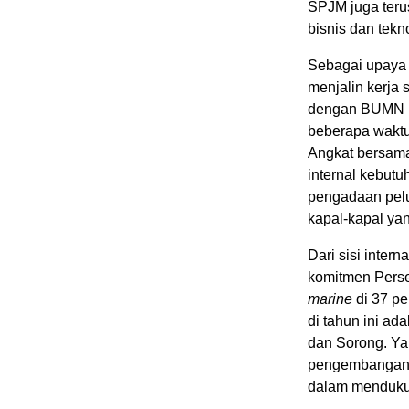
SPJM juga terus
bisnis dan tekno
Sebagai upaya 
menjalin kerja 
dengan BUMN ma
beberapa waktu 
Angkat bersama
internal kebutu
pengadaan pelu
kapal-kapal yan
Dari sisi inter
komitmen Pers
marine
di 37 pe
di tahun ini ad
dan Sorong. Y
pengembangan
dalam menduku