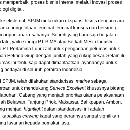
 memperbaiki proses bisnis internal melalui inovasi proses
logi digital.
ke eksternal, SPJM melakukan ekspansi bisnis dengan cara
sama pengelolaan terminal-terminal khusus dan bersinergi
upun anak usahanya. Seperti yang baru saja berjalan
lalu, yaitu sinergi PT BIMA atau Berkah Mesin Industri
 PT Pertamina Lubricant untuk pengadaan pelumas untuk
han Pelindo Grup dengan jumlah yang cukup besar. Selain itu
mas ini tentu saja dapat dimanfaatkan layanannya untuk
g berlayar di seluruh perairan Indonesia.
nal SPJM, telah dilakukan standarisasi
marine
sebagai
eroan untuk mendukung
Service Excellent
khususnya bidang
labuhan. Cabang yang menjadi prioritas utama pelaksanaan
alah Belawan, Tanjung Priok, Makassar, Balikpapan, Ambon,
ang menjadi
hightlight
dalam standarisasi ini adalah
 kapasitas
crewing
kapal yang perannya sangat signifikan
ng layanan kepada pemakai jasa.