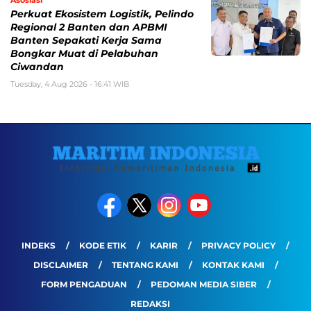
Asosiasi
Perkuat Ekosistem Logistik, Pelindo
Regional 2 Banten dan APBMI
Banten Sepakati Kerja Sama
Bongkar Muat di Pelabuhan
Ciwandan
Tuesday, 4 Aug 2026 - 16:41 WIB
INDEKS
KODE ETIK
KARIR
PRIVACY POLICY
DISCLAIMER
TENTANG KAMI
KONTAK KAMI
FORM PENGADUAN
PEDOMAN MEDIA SIBER
REDAKSI