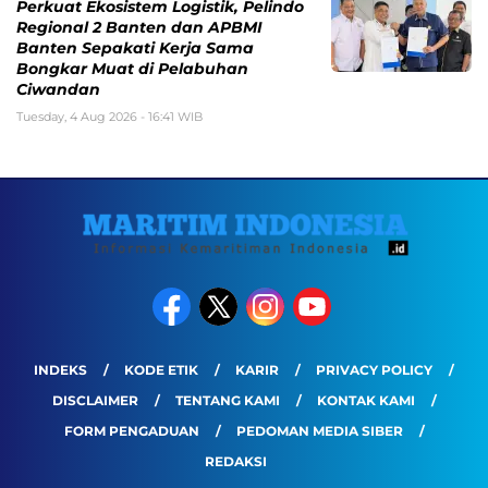
Perkuat Ekosistem Logistik, Pelindo
Regional 2 Banten dan APBMI
Banten Sepakati Kerja Sama
Bongkar Muat di Pelabuhan
Ciwandan
Tuesday, 4 Aug 2026 - 16:41 WIB
INDEKS
KODE ETIK
KARIR
PRIVACY POLICY
DISCLAIMER
TENTANG KAMI
KONTAK KAMI
FORM PENGADUAN
PEDOMAN MEDIA SIBER
REDAKSI