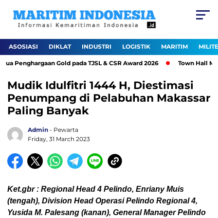
ASOSIASI
DIKLAT
INDUSTRI
LOGISTIK
MARITIM
MILIT
ua Penghargaan Gold pada TJSL & CSR Award 2026
Town Hall Meeti
Mudik Idulfitri 1444 H, Diestimasi
Penumpang di Pelabuhan Makassar
Paling Banyak
Admin
- Pewarta
Friday, 31 March 2023
Ket.gbr : Regional Head 4 Pelindo, Enriany Muis
(tengah), Division Head Operasi Pelindo Regional 4,
Yusida M. Palesang (kanan), General Manager Pelindo