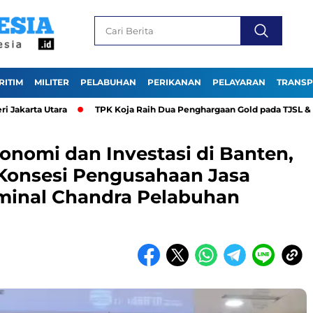
RITIM
MILITER
PELABUHAN
PERIKANAN
PELAYARAN
TRANSP
a Utara
TPK Koja Raih Dua Penghargaan Gold pada TJSL & CSR Aw
nomi dan Investasi di Banten,
onsesi Pengusahaan Jasa
minal Chandra Pelabuhan