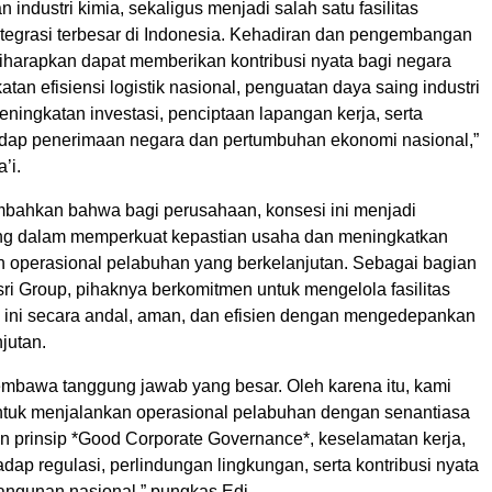
industri kimia, sekaligus menjadi salah satu fasilitas
ntegrasi terbesar di Indonesia. Kehadiran dan pengembangan
diharapkan dapat memberikan kontribusi nyata bagi negara
atan efisiensi logistik nasional, penguatan daya saing industri
eningkatan investasi, penciptaan lapangan kerja, serta
hadap penerimaan negara dan pertumbuhan ekonomi nasional,”
’i.
bahkan bahwa bagi perusahaan, konsesi ini menjadi
ng dalam memperkuat kepastian usaha dan meningkatkan
an operasional pelabuhan yang berkelanjutan. Sebagai bagian
ri Group, pihaknya berkomitmen untuk mengelola fasilitas
ini secara andal, aman, dan efisien dengan mengedepankan
njutan.
mbawa tanggung jawab yang besar. Oleh karena itu, kami
tuk menjalankan operasional pelabuhan dengan senantiasa
prinsip *Good Corporate Governance*, keselamatan kerja,
dap regulasi, perlindungan lingkungan, serta kontribusi nyata
ngunan nasional,” pungkas Edi.