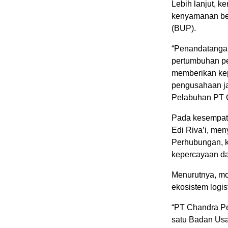
Lebih lanjut, k
kenyamanan ber
(BUP).
“Penandatangan
pertumbuhan pe
memberikan kep
pengusahaan j
Pelabuhan PT 
Pada kesempata
Edi Riva’i, me
Perhubungan, k
kepercayaan dan
Menurutnya, mo
ekosistem logis
“PT Chandra Pe
satu Badan Usa