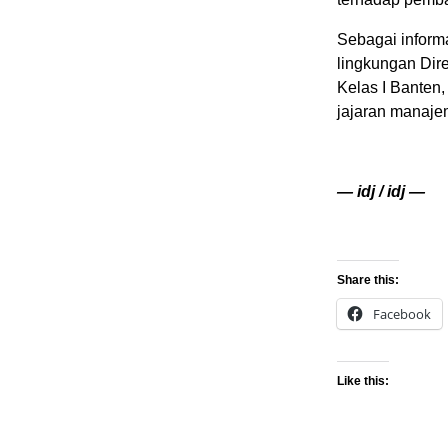
Sebagai informa
lingkungan Dir
Kelas I Banten
jajaran manaje
— idj / idj —
Share this:
Facebook
Like this: