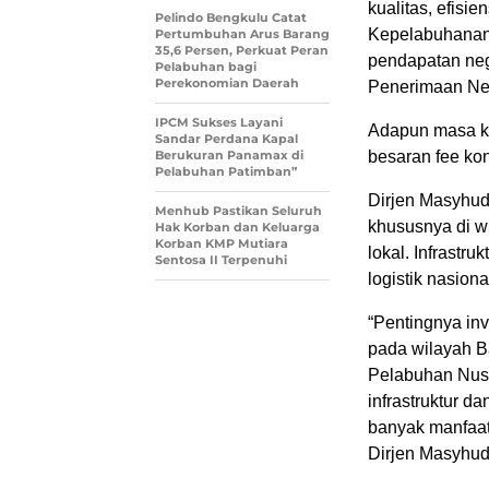
kualitas, efis
Pelindo Bengkulu Catat
Kepelabuhanan 
Pertumbuhan Arus Barang
35,6 Persen, Perkuat Peran
pendapatan ne
Pelabuhan bagi
Perekonomian Daerah
Penerimaan Neg
IPCM Sukses Layani
Adapun masa ko
Sandar Perdana Kapal
Berukuran Panamax di
besaran fee ko
Pelabuhan Patimban”
Dirjen Masyhud
Menhub Pastikan Seluruh
khususnya di w
Hak Korban dan Keluarga
Korban KMP Mutiara
lokal. Infrastr
Sentosa II Terpenuhi
logistik nasiona
“Pentingnya in
pada wilayah B
Pelabuhan Nusa
infrastruktur 
banyak manfaat
Dirjen Masyhud