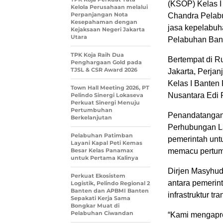
(KSOP) Kelas I
Kelola Perusahaan melalui
Perpanjangan Nota
Chandra Pelabu
Kesepahaman dengan
jasa kepelabuh
Kejaksaan Negeri Jakarta
Utara
Pelabuhan Ban
TPK Koja Raih Dua
Bertempat di R
Penghargaan Gold pada
TJSL & CSR Award 2026
Jakarta, Perjan
Kelas I Banten
Town Hall Meeting 2026, PT
Nusantara Edi R
Pelindo Sinergi Lokaseva
Perkuat Sinergi Menuju
Pertumbuhan
Penandatangana
Berkelanjutan
Perhubungan L
Pelabuhan Patimban
pemerintah unt
Layani Kapal Peti Kemas
Besar Kelas Panamax
memacu pertum
untuk Pertama Kalinya
Dirjen Masyhud
Perkuat Ekosistem
antara pemerin
Logistik, Pelindo Regional 2
Banten dan APBMI Banten
infrastruktur tra
Sepakati Kerja Sama
Bongkar Muat di
Pelabuhan Ciwandan
“Kami mengapre