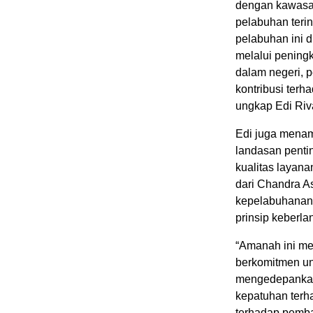
dengan kawasan 
pelabuhan teri
pelabuhan ini 
melalui peningk
dalam negeri, p
kontribusi ter
ungkap Edi Riva
Edi juga menam
landasan penti
kualitas layan
dari Chandra As
kepelabuhanan 
prinsip keberla
“Amanah ini me
berkomitmen un
mengedepankan 
kepatuhan terha
terhadap pemba