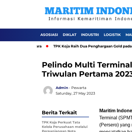
ASOSIASI
DIKLAT
INDUSTRI
LOGISTIK
MA
ri Jakarta Utara
TPK Koja Raih Dua Penghargaan Gold pada TJSL
Pelindo Multi Terminal
Triwulan Pertama 202
Admin
- Pewarta
Saturday, 27 May 2023
Maritim Indone
Berita Terkait
Terminal (SPM
TPK Koja Perkuat Tata
(Persero) yang
Kelola Perusahaan melalui
Perpanjangan Nota
mencatatkan has