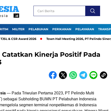
RITIM
MILITER
PELABUHAN
PERIKANAN
PELAYARAN
TRANSP
 & CSR Award 2026
Town Hall Meeting 2026, PT Pelindo Sinergi L
 Catatkan Kinerja Positif Pada
3
sia
— Pada Triwulan Pertama 2023, PT Pelindo Multi
T) sebagai Subholding BUMN PT Pelabuhan Indonesia
 mengelola segmen terminal nonpetikemas di Indonesia
il positif pada kinerja operasional perusahaan. Hingga Maret