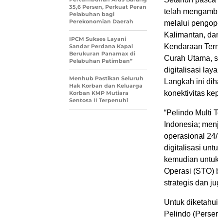
35,6 Persen, Perkuat Peran
telah mengambi
Pelabuhan bagi
Perekonomian Daerah
melalui pengop
Kalimantan, da
IPCM Sukses Layani
Kendaraan Term
Sandar Perdana Kapal
Berukuran Panamax di
Curah Utama, s
Pelabuhan Patimban”
digitalisasi la
Menhub Pastikan Seluruh
Langkah ini di
Hak Korban dan Keluarga
konektivitas k
Korban KMP Mutiara
Sentosa II Terpenuhi
“Pelindo Multi 
Indonesia; men
operasional 24
digitalisasi un
kemudian untu
Operasi (STO) 
strategis dan ju
Untuk diketahu
Pelindo (Perser