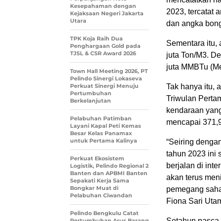
Kesepahaman dengan
2023, tercatat 
Kejaksaan Negeri Jakarta
Utara
dan angka bong
TPK Koja Raih Dua
Sementara itu, 
Penghargaan Gold pada
TJSL & CSR Award 2026
juta Ton/M3. De
juta MMBTu (Met
Town Hall Meeting 2026, PT
Pelindo Sinergi Lokaseva
Perkuat Sinergi Menuju
Tak hanya itu,
Pertumbuhan
Triwulan Pertam
Berkelanjutan
kendaraan yang
Pelabuhan Patimban
mencapai 371,9
Layani Kapal Peti Kemas
Besar Kelas Panamax
untuk Pertama Kalinya
“Seiring denga
tahun 2023 ini 
Perkuat Ekosistem
berjalan di int
Logistik, Pelindo Regional 2
Banten dan APBMI Banten
akan terus men
Sepakati Kerja Sama
Bongkar Muat di
pemegang saham
Pelabuhan Ciwandan
Fiona Sari Utam
Pelindo Bengkulu Catat
Setahun pasca 
Pertumbuhan Arus Barang