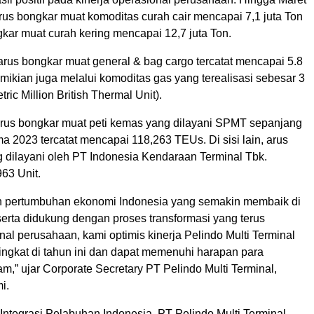
arus bongkar muat komoditas curah cair mencapai 7,1 juta Ton
kar muat curah kering mencapai 12,7 juta Ton.
arus bongkar muat general & bag cargo tercatat mencapai 5.8
mikian juga melalui komoditas gas yang terealisasi sebesar 3
ric Million British Thermal Unit).
 arus bongkar muat peti kemas yang dilayani SPMT sepanjang
a 2023 tercatat mencapai 118,263 TEUs. Di sisi lain, arus
 dilayani oleh PT Indonesia Kendaraan Terminal Tbk.
63 Unit.
n pertumbuhan ekonomi Indonesia yang semakin membaik di
serta didukung dengan proses transformasi yang terus
ernal perusahaan, kami optimis kinerja Pelindo Multi Terminal
ingkat di tahun ini dan dapat memenuhi harapan para
,” ujar Corporate Secretary PT Pelindo Multi Terminal,
i.
Integrasi Pelabuhan Indonesia, PT Pelindo Multi Terminal