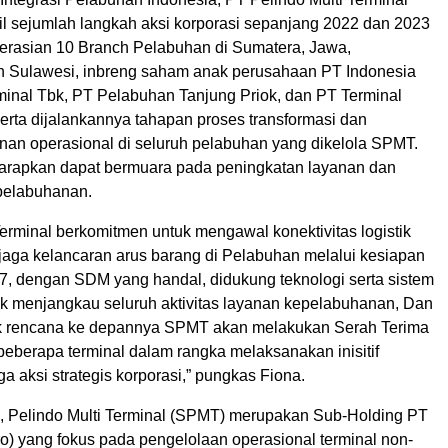
l sejumlah langkah aksi korporasi sepanjang 2022 dan 2023
erasian 10 Branch Pelabuhan di Sumatera, Jawa,
n Sulawesi, inbreng saham anak perusahaan PT Indonesia
inal Tbk, PT Pelabuhan Tanjung Priok, dan PT Terminal
erta dijalankannya tahapan proses transformasi dan
yanan operasional di seluruh pelabuhan yang dikelola SPMT.
harapkan dapat bermuara pada peningkatan layanan dan
epelabuhanan.
Terminal berkomitmen untuk mengawal konektivitas logistik
jaga kelancaran arus barang di Pelabuhan melalui kesiapan
/7, dengan SDM yang handal, didukung teknologi serta sistem
tuk menjangkau seluruh aktivitas layanan kepelabuhanan, Dan
k rencana ke depannya SPMT akan melakukan Serah Terima
beberapa terminal dalam rangka melaksanakan inisitif
ga aksi strategis korporasi,” pungkas Fiona.
i, Pelindo Multi Terminal (SPMT) merupakan Sub-Holding PT
o) yang fokus pada pengelolaan operasional terminal non-