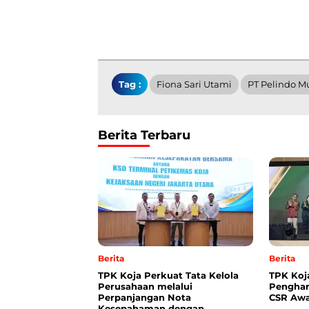
Tag :
Fiona Sari Utami
PT Pelindo Mu
Berita Terbaru
Berita
Berita
TPK Koja Perkuat Tata Kelola
TPK Koj
Perusahaan melalui
Penghar
Perpanjangan Nota
CSR Awa
Kesepahaman dengan