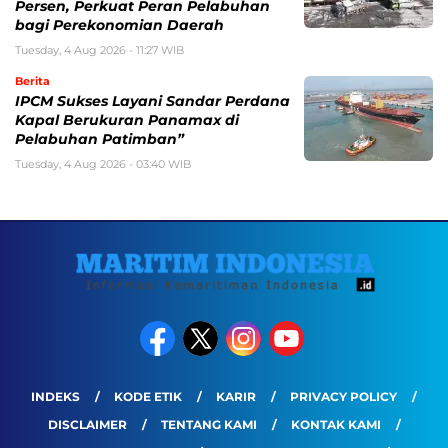
Persen, Perkuat Peran Pelabuhan
bagi Perekonomian Daerah
Tuesday, 4 Aug 2026 - 11:27 WIB
Berita
IPCM Sukses Layani Sandar Perdana
Kapal Berukuran Panamax di
Pelabuhan Patimban”
Tuesday, 4 Aug 2026 - 03:40 WIB
INDEKS
KODE ETIK
KARIR
PRIVACY POLICY
DISCLAIMER
TENTANG KAMI
KONTAK KAMI