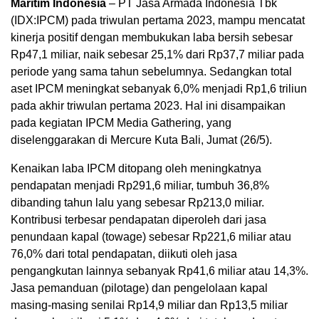
Maritim Indonesia
– PT Jasa Armada Indonesia Tbk
(IDX:IPCM) pada triwulan pertama 2023, mampu mencatat
kinerja positif dengan membukukan laba bersih sebesar
Rp47,1 miliar, naik sebesar 25,1% dari Rp37,7 miliar pada
periode yang sama tahun sebelumnya. Sedangkan total
aset IPCM meningkat sebanyak 6,0% menjadi Rp1,6 triliun
pada akhir triwulan pertama 2023. Hal ini disampaikan
pada kegiatan IPCM Media Gathering, yang
diselenggarakan di Mercure Kuta Bali, Jumat (26/5).
Kenaikan laba IPCM ditopang oleh meningkatnya
pendapatan menjadi Rp291,6 miliar, tumbuh 36,8%
dibanding tahun lalu yang sebesar Rp213,0 miliar.
Kontribusi terbesar pendapatan diperoleh dari jasa
penundaan kapal (towage) sebesar Rp221,6 miliar atau
76,0% dari total pendapatan, diikuti oleh jasa
pengangkutan lainnya sebanyak Rp41,6 miliar atau 14,3%.
Jasa pemanduan (pilotage) dan pengelolaan kapal
masing-masing senilai Rp14,9 miliar dan Rp13,5 miliar