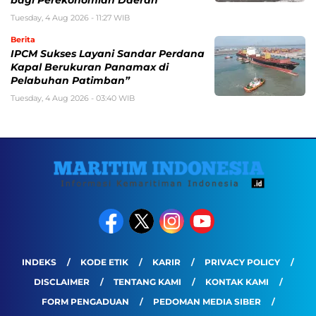
bagi Perekonomian Daerah
Tuesday, 4 Aug 2026 - 11:27 WIB
Berita
IPCM Sukses Layani Sandar Perdana
Kapal Berukuran Panamax di
Pelabuhan Patimban”
Tuesday, 4 Aug 2026 - 03:40 WIB
INDEKS
KODE ETIK
KARIR
PRIVACY POLICY
DISCLAIMER
TENTANG KAMI
KONTAK KAMI
FORM PENGADUAN
PEDOMAN MEDIA SIBER