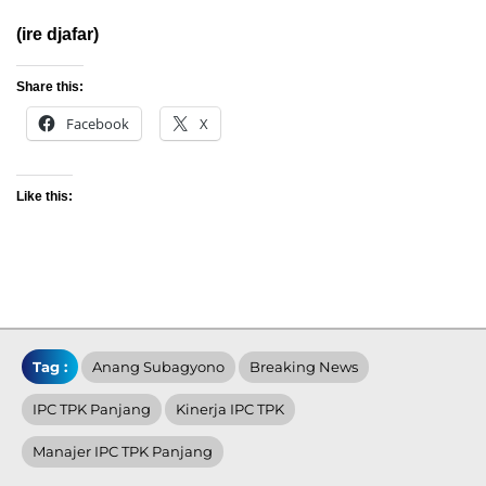
(ire djafar)
Share this:
Facebook
X
Like this:
Tag :
Anang Subagyono
Breaking News
IPC TPK Panjang
Kinerja IPC TPK
Manajer IPC TPK Panjang