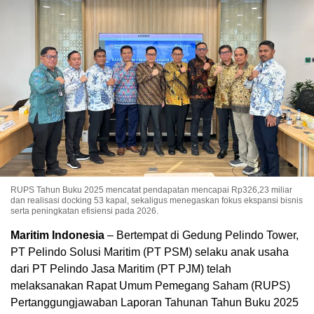
RUPS Tahun Buku 2025 mencatat pendapatan mencapai Rp326,23 miliar
dan realisasi docking 53 kapal, sekaligus menegaskan fokus ekspansi bisnis
serta peningkatan efisiensi pada 2026.
Maritim Indonesia
– Bertempat di Gedung Pelindo Tower,
PT Pelindo Solusi Maritim (PT PSM) selaku anak usaha
dari PT Pelindo Jasa Maritim (PT PJM) telah
melaksanakan Rapat Umum Pemegang Saham (RUPS)
Pertanggungjawaban Laporan Tahunan Tahun Buku 2025