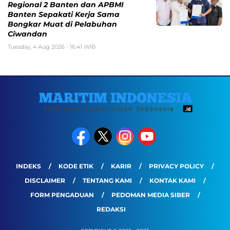
Regional 2 Banten dan APBMI
Banten Sepakati Kerja Sama
Bongkar Muat di Pelabuhan
Ciwandan
Tuesday, 4 Aug 2026 - 16:41 WIB
INDEKS
KODE ETIK
KARIR
PRIVACY POLICY
DISCLAIMER
TENTANG KAMI
KONTAK KAMI
FORM PENGADUAN
PEDOMAN MEDIA SIBER
REDAKSI