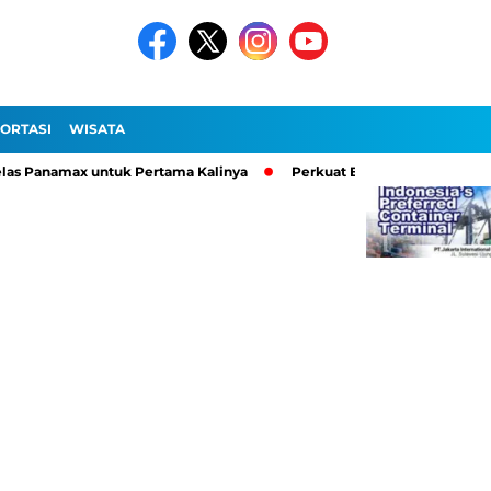
ORTASI
WISATA
anamax untuk Pertama Kalinya
Perkuat Ekosistem Logistik, Peli