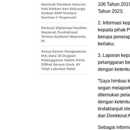
106 Tahun 2019
Menhub Pastikan Seluruh
Hak Korban dan Keluarga
Tahun 2023;
Korban KMP Mutiara
Sentosa II Terpenuhi
2. Informasi k
Perkuat Diplomasi Maritim
kepada pihak P
Nasional, Pushidrosal
berupa penerap
Terima Audiensi Wamenlu
RI
berlaku;
Ketua Kamar Pengawasan
3. Laporan kep
MA: Data 121 Dugaan
Pelanggaran Hakim Perlu
pelanggaran be
Dilihat Secara Utuh, KY
Telah Lakukan Ralat
dengan ketentu
“Saya himbau k
segan melapork
ditemukan pela
dengan ketentu
tindaklanjuti o
dan Direktorat 
Sebagai informa