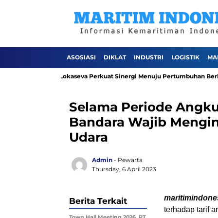
ASOSIASI
DIKLAT
INDUSTRI
LOGISTIK
MA
elindo Sinergi Lokaseva Perkuat Sinergi Menuju Pertumbuhan Berkelan
Selama Periode Angku
Bandara Wajib Mengin
Udara
Admin
- Pewarta
Thursday, 6 April 2023
maritimindone
Berita Terkait
terhadap tarif 
Town Hall Meeting 2026, PT