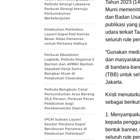
Tahun 2023 (14
Pelindo Sinergi Lokaseva
Perkuat Sinergi Menuju
Murni memerin
Pertumbuhan
dan Badan Usa
Berkelanjutan
publikasi yang
Pelabuhan Patimban
udara terkait T
Layani Kapal Peti Kemas
Besar Kelas Panamax
seluruh rute p
untuk Pertama Kalinya
“Gunakan media
Perkuat Ekosistem
dan masyarakat
Logistik, Pelindo Regional 2
Banten dan APBMI Banten
di bandara-band
Sepakati Kerja Sama
Bongkar Muat di
(TBB) untuk sel
Pelabuhan Ciwandan
Jakarta.
Pelindo Bengkulu Catat
Pertumbuhan Arus Barang
Kristi menutur
35,6 Persen, Perkuat Peran
sebagai berikut 
Pelabuhan bagi
Perekonomian Daerah
1. Menyampaikan
IPCM Sukses Layani
kepada penggu
Sandar Perdana Kapal
Berukuran Panamax di
bentuk banner, 
Pelabuhan Patimban”
seluruh rute pe