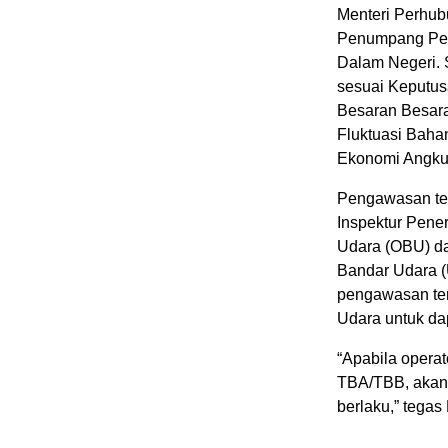
Menteri Perhub
Penumpang Pel
Dalam Negeri. 
sesuai Keputu
Besaran Besar
Fluktuasi Baha
Ekonomi Angkut
Pengawasan ter
Inspektur Pene
Udara (OBU) da
Bandar Udara (
pengawasan ter
Udara untuk dap
“Apabila opera
TBA/TBB, akan 
berlaku,” tegas 