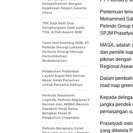
Kesepahaman dengan
Kejaksaan Negeri Jakarta
Pertemuan terse
Utara
Mohammed Safw
TPK Koja Raih Dua
Pelindo Group 
Penghargaan Gold pada
TJSL & CSR Award 2026
SPJM Prasetya
Town Hall Meeting 2026, PT
MASA, adalah s
Pelindo Sinergi Lokaseva
Perkuat Sinergi Menuju
dari pemilik ka
Pertumbuhan
pikiran dengan 
Berkelanjutan
Regional Asean
Pelabuhan Patimban
Layani Kapal Peti Kemas
Dalam pembaha
Besar Kelas Panamax
untuk Pertama Kalinya
road map green 
Perkuat Ekosistem
Kepada delega
Logistik, Pelindo Regional 2
jangka pendek 
Banten dan APBMI Banten
Sepakati Kerja Sama
pemasangan
so
Bongkar Muat di
Pelabuhan Ciwandan
Prasetyadi mela
Pelindo Bengkulu Catat
yang dikelola 
Pertumbuhan Arus Barang