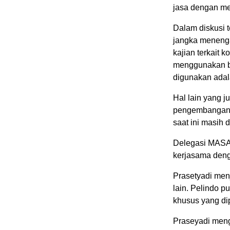
jasa dengan me
Dalam diskusi t
jangka menenga
kajian terkait 
menggunakan ba
digunakan adalah
Hal lain yang 
pengembangan f
saat ini masih 
Delegasi MASA 
kerjasama deng
Prasetyadi men
lain. Pelindo p
khusus yang dip
Praseyadi men