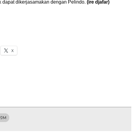
 dapat dikerjasamakan dengan Pelindo.
(ire djafar)
X
PJM