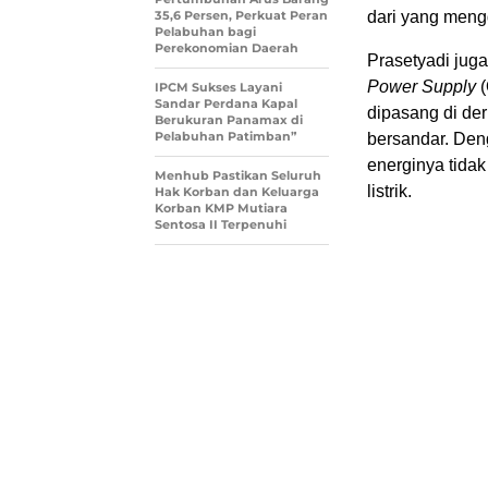
35,6 Persen, Perkuat Peran
dari yang mengg
Pelabuhan bagi
Perekonomian Daerah
Prasetyadi ju
Power Supply
(
IPCM Sukses Layani
Sandar Perdana Kapal
dipasang di der
Berukuran Panamax di
Pelabuhan Patimban”
bersandar. Deng
energinya tida
Menhub Pastikan Seluruh
listrik.
Hak Korban dan Keluarga
Korban KMP Mutiara
Sentosa II Terpenuhi