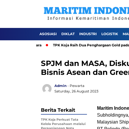
ASOSIASI
DIKLAT
INDUSTRI
LOGISTIK
MA
ri Jakarta Utara
TPK Koja Raih Dua Penghargaan Gold pada TJSL 
SPJM dan MASA, Disk
Bisnis Asean dan Gree
Admin
- Pewarta
Saturday, 26 August 2023
Maritim Indone
Berita Terkait
Subholdingnya,
TPK Koja Perkuat Tata
Malaysian Ship
Kelola Perusahaan melalui
Perpanjangan Nota
PT Pelindo (Per