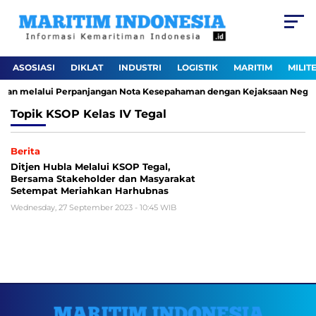
ASOSIASI
DIKLAT
INDUSTRI
LOGISTIK
MARITIM
MILIT
haan melalui Perpanjangan Nota Kesepahaman dengan Kejaksaan Negeri 
Topik
KSOP Kelas IV Tegal
Berita
Ditjen Hubla Melalui KSOP Tegal,
Bersama Stakeholder dan Masyarakat
Setempat Meriahkan Harhubnas
Wednesday, 27 September 2023 - 10:45 WIB