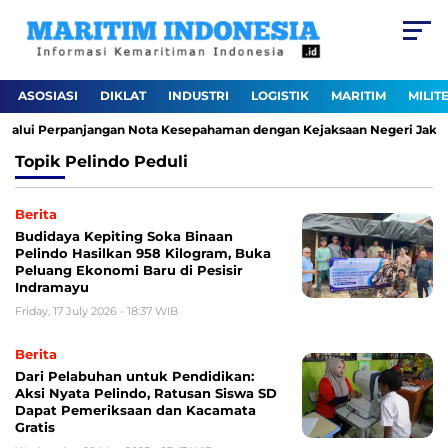
ASOSIASI
DIKLAT
INDUSTRI
LOGISTIK
MARITIM
MILIT
elalui Perpanjangan Nota Kesepahaman dengan Kejaksaan Negeri Jakart
Topik
Pelindo Peduli
Berita
Budidaya Kepiting Soka Binaan
Pelindo Hasilkan 958 Kilogram, Buka
Peluang Ekonomi Baru di Pesisir
Indramayu
Friday, 17 July 2026 - 18:37 WIB
Berita
Dari Pelabuhan untuk Pendidikan:
Aksi Nyata Pelindo, Ratusan Siswa SD
Dapat Pemeriksaan dan Kacamata
Gratis