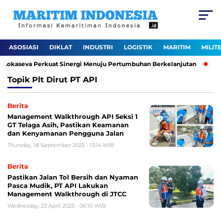
ASOSIASI
DIKLAT
INDUSTRI
LOGISTIK
MARITIM
MILIT
gi Lokaseva Perkuat Sinergi Menuju Pertumbuhan Berkelanjutan
Pe
Topik
Plt Dirut PT API
Berita
Management Walkthrough API Seksi 1
GT Telaga Asih, Pastikan Keamanan
dan Kenyamanan Pengguna Jalan
Thursday, 18 September 2025 - 13:14 WIB
Berita
Pastikan Jalan Tol Bersih dan Nyaman
Pasca Mudik, PT API Lakukan
Management Walkthrough di JTCC
Wednesday, 23 April 2025 - 06:10 WIB