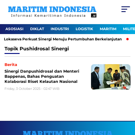
ASOSIASI
DIKLAT
INDUSTRI
LOGISTIK
MARITIM
MILIT
rgi Lokaseva Perkuat Sinergi Menuju Pertumbuhan Berkelanjutan
P
Topik
Pushidrosal Sinergi
Berita
Sinergi Danpushidrosal dan Menteri
Bappenas, Bahas Penguatan
Kolaborasi Riset Kelautan Nasional
Friday, 3 October 2025 - 02:47 WIB