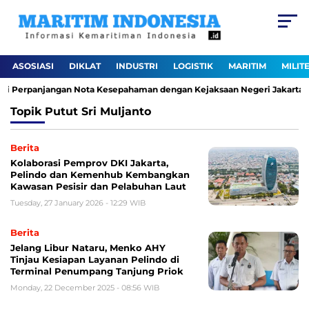
ASOSIASI
DIKLAT
INDUSTRI
LOGISTIK
MARITIM
MILIT
ui Perpanjangan Nota Kesepahaman dengan Kejaksaan Negeri Jakarta Ut
Topik
Putut Sri Muljanto
Berita
Kolaborasi Pemprov DKI Jakarta,
Pelindo dan Kemenhub Kembangkan
Kawasan Pesisir dan Pelabuhan Laut
Tuesday, 27 January 2026 - 12:29 WIB
Berita
Jelang Libur Nataru, Menko AHY
Tinjau Kesiapan Layanan Pelindo di
Terminal Penumpang Tanjung Priok
Monday, 22 December 2025 - 08:56 WIB