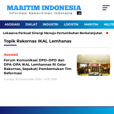
ASOSIASI
DIKLAT
INDUSTRI
LOGISTIK
MARITIM
MILIT
gi Lokaseva Perkuat Sinergi Menuju Pertumbuhan Berkelanjutan
P
Topik
Rakornas IKAL Lemhanas
Asosiasi
Forum Komunikasi DPD–DPD dan
DPA–DPA IKAL Lemhannas RI Gelar
Rakornas, Sepakati Pembentukan Tim
Reformasi
Sunday, 30 November 2025 - 14:10 WIB