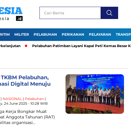
RITIM
MILITER
PELABUHAN
PERIKANAN
PELAYARAN
TRANSP
elanjutan
Pelabuhan Patimban Layani Kapal Peti Kemas Besar Kel
 TKBM Pelabuhan,
si Digital Menuju
|
NASIONAL
|
Pelabuhan
|
y, 24 June 2025 - 10:28 WIB
aga Kerja Bongkar Muat
at Anggota Tahunan (RAT)
litas organisasi…