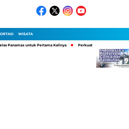
ORTASI
WISATA
as Panamax untuk Pertama Kalinya
Perkuat Ekosistem Logistik, 