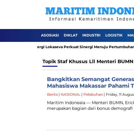
ASOSIASI
DIKLAT
INDUSTRI
LOGISTIK
MA
26, PT Pelindo Sinergi Lokaseva Perkuat Sinergi Menuju Pertumbuhan 
Topik
Staf Khusus Lll Menteri BUMN
Bangkitkan Semangat Generasi
Mahasiswa Makassar Pahami 
Berita
|
NASIONAL
|
Pelabuhan
| Friday, 11 Augu
Maritim Indoneaia — Menteri BUMN, Eric
merupakan bagian dari bonus demografi