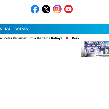
ORTASI
WISATA
 Kelas Panamax untuk Pertama Kalinya
Perkuat Ekosistem Logist