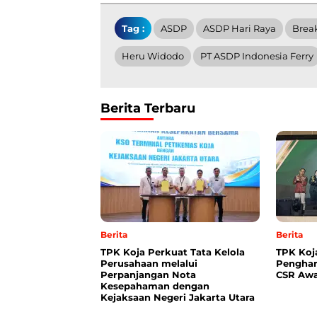
Tag :
ASDP
ASDP Hari Raya
Brea
Heru Widodo
PT ASDP Indonesia Ferry
Berita Terbaru
Berita
Berita
TPK Koja Perkuat Tata Kelola
TPK Koj
Perusahaan melalui
Penghar
Perpanjangan Nota
CSR Awa
Kesepahaman dengan
Kejaksaan Negeri Jakarta Utara