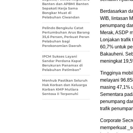
Banten dan APBMI Banten
Sepakati Kerja Sama
Berdasarkan da
Bongkar Muat di
Pelabuhan Ciwandan
WIB, lintasan 
penumpang dan 
Pelindo Bengkulu Catat
Merak, ASDP m
Pertumbuhan Arus Barang
35,6 Persen, Perkuat Peran
Lonjakan trafik
Pelabuhan bagi
Perekonomian Daerah
60,7% untuk pe
Bakauheni. Seb
IPCM Sukses Layani
meningkat 19,5
Sandar Perdana Kapal
Berukuran Panamax di
Pelabuhan Patimban”
Tingginya mobil
melayani 96.85
Menhub Pastikan Seluruh
Hak Korban dan Keluarga
masing 47,1% u
Korban KMP Mutiara
Sentosa II Terpenuhi
Sementara pada
penumpang dan 
trafik penumpa
Corporate Secr
memperkuat _se