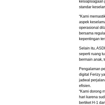
kesiapsiagaan 
standar kesela
“Kami memastik
aspek keselam
operasional dil
bersama regula
kepentingan terk
Selain itu, ASD
seperti ruang tu
bermain anak, 
Pengalaman per
digital Ferizy
jadwal perjalan
efisien.
“Kami dorong ma
hari karena sud
bertiket H-1 da