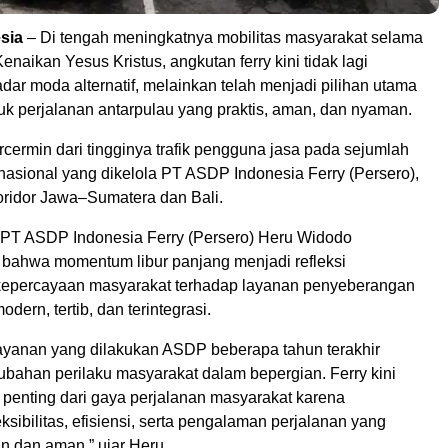
sia
– Di tengah meningkatnya mobilitas masyarakat selama
naikan Yesus Kristus, angkutan ferry kini tidak lagi
ar moda alternatif, melainkan telah menjadi pilihan utama
uk perjalanan antarpulau yang praktis, aman, dan nyaman.
ercermin dari tingginya trafik pengguna jasa pada sejumlah
nasional yang dikelola PT ASDP Indonesia Ferry (Persero),
oridor Jawa–Sumatera dan Bali.
 PT ASDP Indonesia Ferry (Persero) Heru Widodo
ahwa momentum libur panjang menjadi refleksi
kepercayaan masyarakat terhadap layanan penyeberangan
dern, tertib, dan terintegrasi.
layanan yang dilakukan ASDP beberapa tahun terakhir
bahan perilaku masyarakat dalam bepergian. Ferry kini
 penting dari gaya perjalanan masyarakat karena
sibilitas, efisiensi, serta pengalaman perjalanan yang
 dan aman,” ujar Heru.