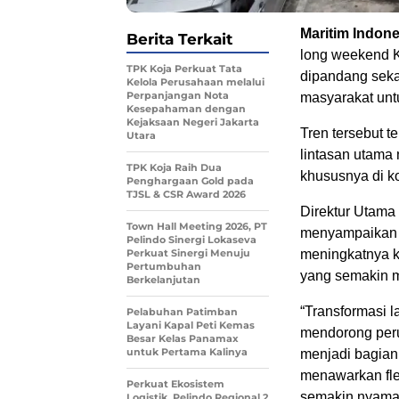
Maritim Indone
Berita Terkait
long weekend Ke
TPK Koja Perkuat Tata
dipandang sekad
Kelola Perusahaan melalui
Perpanjangan Nota
masyarakat unt
Kesepahaman dengan
Kejaksaan Negeri Jakarta
Tren tersebut t
Utara
lintasan utama 
TPK Koja Raih Dua
khususnya di k
Penghargaan Gold pada
TJSL & CSR Award 2026
Direktur Utama
Town Hall Meeting 2026, PT
menyampaikan b
Pelindo Sinergi Lokaseva
Perkuat Sinergi Menuju
meningkatnya 
Pertumbuhan
yang semakin mo
Berkelanjutan
“Transformasi 
Pelabuhan Patimban
Layani Kapal Peti Kemas
mendorong peru
Besar Kelas Panamax
untuk Pertama Kalinya
menjadi bagian
menawarkan flek
Perkuat Ekosistem
semakin nyaman
Logistik, Pelindo Regional 2