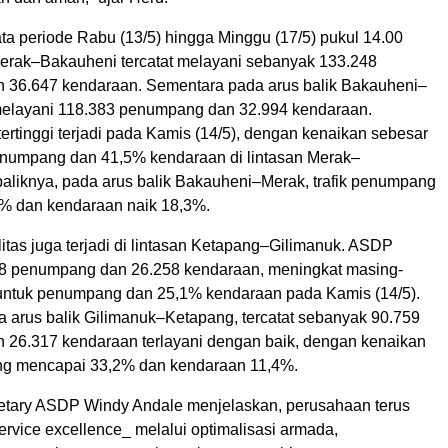
ta periode Rabu (13/5) hingga Minggu (17/5) pukul 14.00
Merak–Bakauheni tercatat melayani sebanyak 133.248
36.647 kendaraan. Sementara pada arus balik Bakauheni–
elayani 118.383 penumpang dan 32.994 kendaraan.
 tertinggi terjadi pada Kamis (14/5), dengan kenaikan sebesar
numpang dan 41,5% kendaraan di lintasan Merak–
aliknya, pada arus balik Bakauheni–Merak, trafik penumpang
% dan kendaraan naik 18,3%.
itas juga terjadi di lintasan Ketapang–Gilimanuk. ASDP
8 penumpang dan 26.258 kendaraan, meningkat masing-
ntuk penumpang dan 25,1% kendaraan pada Kamis (14/5).
 arus balik Gilimanuk–Ketapang, tercatat sebanyak 90.759
26.317 kendaraan terlayani dengan baik, dengan kenaikan
ng mencapai 33,2% dan kendaraan 11,4%.
etary ASDP Windy Andale menjelaskan, perusahaan terus
rvice excellence_ melalui optimalisasi armada,