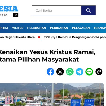
RITIM
MILITER
PELABUHAN
PERIKANAN
PELAYARAN
TRANSP
 Jakarta Utara
TPK Koja Raih Dua Penghargaan Gold pada TJSL &
enaikan Yesus Kristus Ramai,
Utama Pilihan Masyarakat