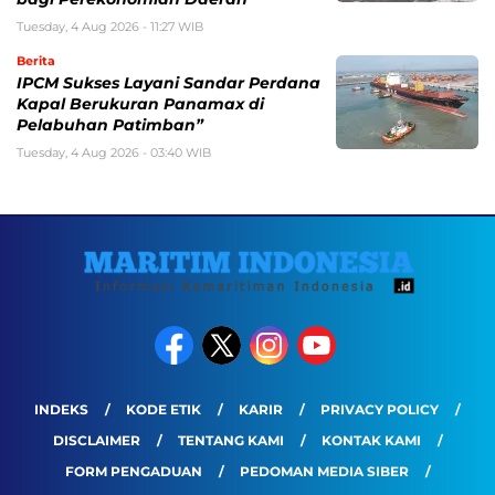
Tuesday, 4 Aug 2026 - 11:27 WIB
Berita
IPCM Sukses Layani Sandar Perdana
Kapal Berukuran Panamax di
Pelabuhan Patimban”
Tuesday, 4 Aug 2026 - 03:40 WIB
INDEKS
KODE ETIK
KARIR
PRIVACY POLICY
DISCLAIMER
TENTANG KAMI
KONTAK KAMI
FORM PENGADUAN
PEDOMAN MEDIA SIBER