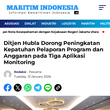
ASOSIASI
DIKLAT
INDUSTRI
LOGISTIK
MARITIM
MILIT
an Nota Kesepahaman dengan Kejaksaan Negeri Jakarta Utara
TPK 
Ditjen Hubla Dorong Peningkatan
Kepatuhan Pelaporan Program dan
Anggaran pada Tiga Aplikasi
Monitoring
Redaksi
- Pewarta
Tuesday, 13 January 2026