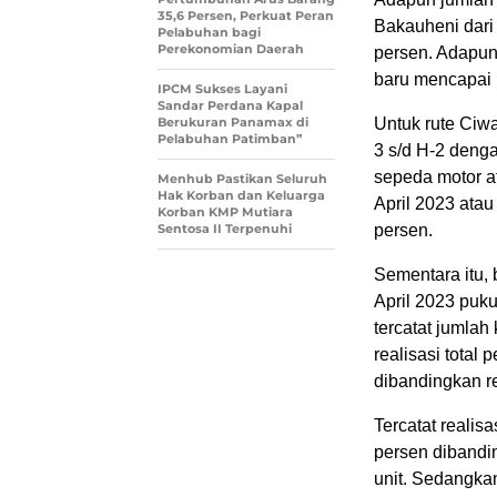
35,6 Persen, Perkuat Peran
Bakauheni dari
Pelabuhan bagi
Perekonomian Daerah
persen. Adapun 
baru mencapai 
IPCM Sukses Layani
Sandar Perdana Kapal
Berukuran Panamax di
Untuk rute Ciw
Pelabuhan Patimban”
3 s/d H-2 dengan
sepeda motor at
Menhub Pastikan Seluruh
Hak Korban dan Keluarga
April 2023 atau
Korban KMP Mutiara
Sentosa II Terpenuhi
persen.
Sementara itu,
April 2023 puku
tercatat jumlah
realisasi tota
dibandingkan r
Tercatat realis
persen dibandi
unit. Sedangkan