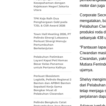
Kesepahaman dengan
motor dan juga 
Kejaksaan Negeri Jakarta
Utara
Corporate Secre
TPK Koja Raih Dua
mengatakan, ba
Penghargaan Gold pada
TJSL & CSR Award 2026
Pelabuhan Ciwan
produksi roda d
Town Hall Meeting 2026, PT
sebanyak 438 u
Pelindo Sinergi Lokaseva
Perkuat Sinergi Menuju
Pertumbuhan
“Pantauan lapan
Berkelanjutan
Ciwandan masih 
Pelabuhan Patimban
Ciwandan, yakn
Layani Kapal Peti Kemas
Besar Kelas Panamax
Mutiara Ferrin
untuk Pertama Kalinya
ujarnya.
Perkuat Ekosistem
Shelvy mengim
Logistik, Pelindo Regional 2
Banten dan APBMI Banten
dari Pelabuhan
Sepakati Kerja Sama
Bongkar Muat di
tetap menjaga 
Pelabuhan Ciwandan
perjalanan dapat
Pelindo Bengkulu Catat
Adapun jumlah 
Pertumbuhan Arus Barang