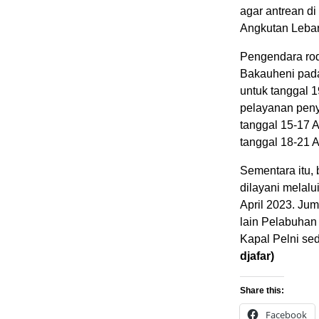
agar antrean di
Angkutan Leba
Pengendara ro
Bakauheni pada
untuk tanggal 
pelayanan peny
tanggal 15-17 A
tanggal 18-21 
Sementara itu,
dilayani melal
April 2023. Ju
lain Pelabuhan
Kapal Pelni se
djafar)
Share this:
Facebook