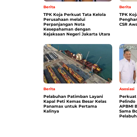
Berita
Berita
TPK Koja Perkuat Tata Kelola
TPK Koj
Perusahaan melalui
Penghar
Perpanjangan Nota
CSR Awa
Kesepahaman dengan
Kejaksaan Negeri Jakarta Utara
Berita
Asosiasi
Pelabuhan Patimban Layani
Perkuat
Kapal Peti Kemas Besar Kelas
Pelindo
Panamax untuk Pertama
APBMI B
Kalinya
Sama Bo
Pelabuh