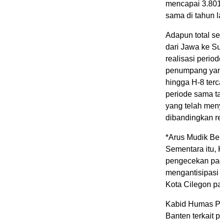
mencapai 3.801
sama di tahun l
Adapun total se
dari Jawa ke S
realisasi perio
penumpang yang
hingga H-8 terc
periode sama t
yang telah meny
dibandingkan re
*Arus Mudik Be
Sementara itu,
pengecekan pad
mengantisipasi
Kota Cilegon pa
Kabid Humas P
Banten terkait