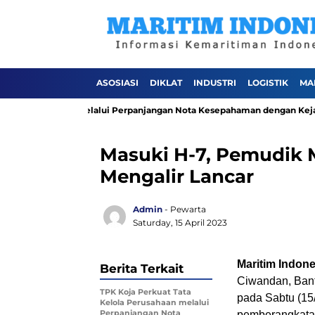
ASOSIASI
DIKLAT
INDUSTRI
LOGISTIK
MA
Perusahaan melalui Perpanjangan Nota Kesepahaman dengan Kejaksaan N
Masuki H-7, Pemudik 
Mengalir Lancar
Admin
- Pewarta
Saturday, 15 April 2023
Maritim Indone
Berita Terkait
Ciwandan, Bant
TPK Koja Perkuat Tata
pada Sabtu (15/
Kelola Perusahaan melalui
Perpanjangan Nota
pemberangkata