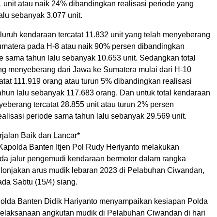
 unit atau naik 24% dibandingkan realisasi periode yang
alu sebanyak 3.077 unit.
luruh kendaraan tercatat 11.832 unit yang telah menyeberang
umatera pada H-8 atau naik 90% persen dibandingkan
de sama tahun lalu sebanyak 10.653 unit. Sedangkan total
 menyeberang dari Jawa ke Sumatera mulai dari H-10
atat 111.919 orang atau turun 5% dibandingkan realisasi
ahun lalu sebanyak 117.683 orang. Dan untuk total kendaraan
eberang tercatat 28.855 unit atau turun 2% persen
alisasi periode sama tahun lalu sebanyak 29.569 unit.
rjalan Baik dan Lancar*
 Kapolda Banten Itjen Pol Rudy Heriyanto melakukan
a jalur pengemudi kendaraan bermotor dalam rangka
 lonjakan arus mudik lebaran 2023 di Pelabuhan Ciwandan,
da Sabtu (15/4) siang.
olda Banten Didik Hariyanto menyampaikan kesiapan Polda
 pelaksanaan angkutan mudik di Pelabuhan Ciwandan di hari