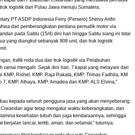
truk logistik dari Pulau Jawa menuju Sumatera.
tary PT ASDP Indonesia Ferry (Persero) Shelvy Arifin
hwa dari pemberangkatan perdana pemudik motor via
dan pada Sabtu (15/4) dini hari hingga Sabtu siang ini total
ua yang diangkut sebanyak 908 unit, dan truk logistik
nit.
gan, trafik roda dua dan truk logistik via Pelabuhan
ramai mengalir. Sejak dini hari, 7 kapal yang melayani dari
i KMP. Rishel, KMP. Raja Rakata, KMP. Trimas Fadhila, KM
do 7, KMP. Athaya, KMP. Amadea dan KMP. ALS Elvina,”
bau kepada seluruh pengguna jasa yang akan menyeberang
 Ciwandan agar tetap mengatur waktu keberangkatan, dan
stamina kesehatan tubuh dan juga kendaraannya, sehingga
 berjalan lancar, tertib, aman, dan selamat,” tuturnya.
reservasi tiket kendaraan roda dua rute Ciwandan –