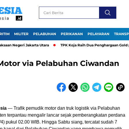
RITIM
MILITER
PELABUHAN
PERIKANAN
PELAYARAN
TRANSP
egeri Jakarta Utara
TPK Koja Raih Dua Penghargaan Gold pada T
Motor via Pelabuhan Ciwandan
sia
— Trafik pemudik motor dan truk logistik via Pelabuhan
en terpantau mengalir lancar sejak pemberangkatan perdana
4) pukul 02.00 WIB. Hingga Sabtu siang, tercatat sudah 7
n kapal dari Pelabuhan Ciwandan yang membawa pemudik