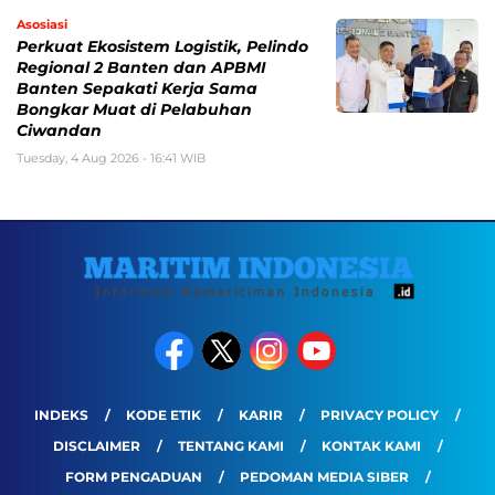
Asosiasi
Perkuat Ekosistem Logistik, Pelindo
Regional 2 Banten dan APBMI
Banten Sepakati Kerja Sama
Bongkar Muat di Pelabuhan
Ciwandan
Tuesday, 4 Aug 2026 - 16:41 WIB
INDEKS
KODE ETIK
KARIR
PRIVACY POLICY
DISCLAIMER
TENTANG KAMI
KONTAK KAMI
FORM PENGADUAN
PEDOMAN MEDIA SIBER