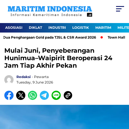
ASOSIASI
DIKLAT
INDUSTRI
LOGISTIK
MARITIM
MILIT
Dua Penghargaan Gold pada TJSL & CSR Award 2026
Town Hall Meet
Mulai Juni, Penyeberangan
Hunimua–Waipirit Beroperasi 24
Jam Tiap Akhir Pekan
Redaksi
- Pewarta
Tuesday, 9 June 2026