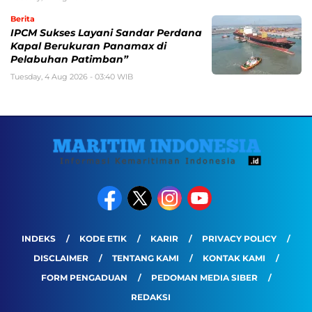
Berita
IPCM Sukses Layani Sandar Perdana
Kapal Berukuran Panamax di
Pelabuhan Patimban”
Tuesday, 4 Aug 2026 - 03:40 WIB
INDEKS
KODE ETIK
KARIR
PRIVACY POLICY
DISCLAIMER
TENTANG KAMI
KONTAK KAMI
FORM PENGADUAN
PEDOMAN MEDIA SIBER
REDAKSI