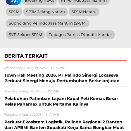
Tag :
Breaking News
PT Pelindo Jasa Maritim
SPJM
SPJM Jelang Nataru
SPJM Nataru
Subholding Pelindo Jasa Maritim (SPJM)
SVP Sekper SPJM
Tubagus Patrick Tribudi Iskandar
BERITA TERKAIT
Wednesday, 5 August 2026 - 06:14 WIB
Town Hall Meeting 2026, PT Pelindo Sinergi Lokaseva
Perkuat Sinergi Menuju Pertumbuhan Berkelanjutan
Tuesday, 4 August 2026 - 17:02 WIB
Pelabuhan Patimban Layani Kapal Peti Kemas Besar
Kelas Panamax untuk Pertama Kalinya
Tuesday, 4 August 2026 - 16:41 WIB
Perkuat Ekosistem Logistik, Pelindo Regional 2 Banten
dan APBMI Banten Sepakati Kerja Sama Bongkar Muat