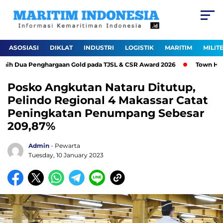
ASOSIASI
DIKLAT
INDUSTRI
LOGISTIK
MARITIM
MILIT
h Dua Penghargaan Gold pada TJSL & CSR Award 2026
Town Hall M
Posko Angkutan Nataru Ditutup,
Pelindo Regional 4 Makassar Catat
Peningkatan Penumpang Sebesar
209,87%
Admin
- Pewarta
Tuesday, 10 January 2023