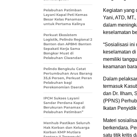
Kegiatan yang d
Pelabuhan Patimban
Layani Kapal Peti Kemas
Yani, ATD, MT.,
Besar Kelas Panamax
untuk Pertama Kalinya
dalam meningk
keselamatan ber
Perkuat Ekosistem
Logistik, Pelindo Regional 2
Banten dan APBMI Banten
“Sosialisasi in
Sepakati Kerja Sama
keselamatan di
Bongkar Muat di
Pelabuhan Ciwandan
memiliki tangg
keamanan baran
Pelindo Bengkulu Catat
Pertumbuhan Arus Barang
35,6 Persen, Perkuat Peran
Dalam pelaksana
Pelabuhan bagi
termasuk Kasub
Perekonomian Daerah
dan Dr. Ilham, 
IPCM Sukses Layani
(PPNS) Perhub
Sandar Perdana Kapal
Berukuran Panamax di
Ikatan Penyidi
Pelabuhan Patimban”
Materi sosialis
Menhub Pastikan Seluruh
berkendara. Pe
Hak Korban dan Keluarga
Korban KMP Mutiara
satu titik krit
Sentosa II Terpenuhi