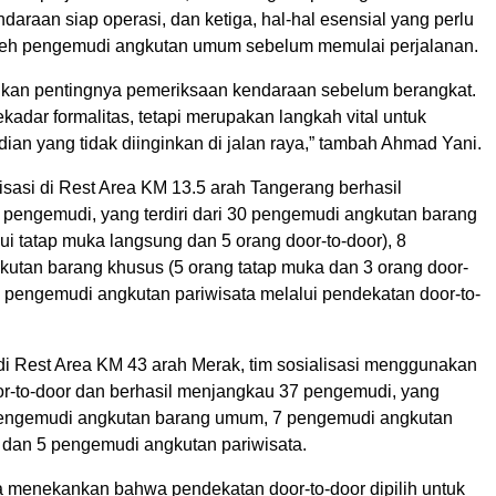
araan siap operasi, dan ketiga, hal-hal esensial yang perlu
leh pengemudi angkutan umum sebelum memulai perjalanan.
kan pentingnya pemeriksaan kendaraan sebelum berangkat.
ekadar formalitas, tetapi merupakan langkah vital untuk
an yang tidak diinginkan di jalan raya,” tambah Ahmad Yani.
isasi di Rest Area KM 13.5 arah Tangerang berhasil
pengemudi, yang terdiri dari 30 pengemudi angkutan barang
ui tatap muka langsung dan 5 orang door-to-door), 8
utan barang khusus (5 orang tatap muka dan 3 orang door-
 3 pengemudi angkutan pariwisata melalui pendekatan door-to-
 di Rest Area KM 43 arah Merak, tim sosialisasi menggunakan
r-to-door dan berhasil menjangkau 37 pengemudi, yang
5 pengemudi angkutan barang umum, 7 pengemudi angkutan
 dan 5 pengemudi angkutan pariwisata.
menekankan bahwa pendekatan door-to-door dipilih untuk