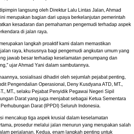
ipimpin langsung oleh Direktur Lalu Lintas Jalan, Ahmad
 ini merupakan bagian dari upaya berkelanjutan pemerintah
atkan kesadaran dan pemahaman pengemudi terhadap aspek
kendara di jalan raya.
i merupakan langkah proaktif kami dalam memastikan
 jalan raya, khususnya bagi pengemudi angkutan umum yang
ung jawab besar terhadap keselamatan penumpang dan
g,” ujar Ahmad Yani dalam sambutannya.
annya, sosialisasi dihadiri oleh sejumlah pejabat penting,
dit Pengendalian Operasional, Deny Kusdyana ATD, MT.,
ST., MT., selaku Pejabat Penyidik Pegawai Negeri Sipil
ungan Darat yang juga menjabat sebagai Ketua Sementara
k Perhubungan Darat (IPPDI) Seluruh Indonesia.
asi mencakup tiga aspek krusial dalam keselamatan
rtama, prosedur melalui jalan menurun yang merupakan salah
is dalam perjalanan. Kedua, enam langkah penting untuk