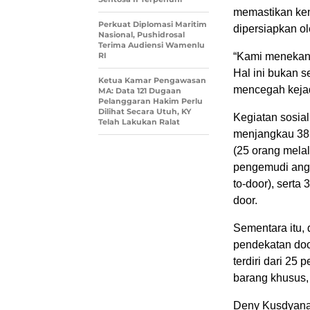
memastikan kend
Perkuat Diplomasi Maritim
dipersiapkan o
Nasional, Pushidrosal
Terima Audiensi Wamenlu
RI
“Kami menekan
Hal ini bukan s
Ketua Kamar Pengawasan
mencegah kejadi
MA: Data 121 Dugaan
Pelanggaran Hakim Perlu
Dilihat Secara Utuh, KY
Kegiatan sosial
Telah Lakukan Ralat
menjangkau 38 
(25 orang melal
pengemudi angk
to-door), serta
door.
Sementara itu,
pendekatan doo
terdiri dari 2
barang khusus,
Deny Kusdyana 