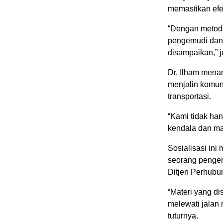
memastikan efe
“Dengan metode 
pengemudi dan
disampaikan,” j
Dr. Ilham mena
menjalin komuni
transportasi.
“Kami tidak ha
kendala dan ma
Sosialisasi ini
seorang pengem
Ditjen Perhubu
“Materi yang d
melewati jalan 
tuturnya.