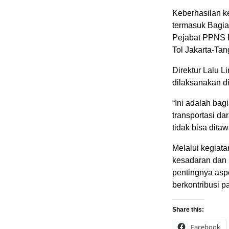
Keberhasilan ke
termasuk Bagia
Pejabat PPNS P
Tol Jakarta-Ta
Direktur Lalu 
dilaksanakan di
“Ini adalah ba
transportasi da
tidak bisa ditaw
Melalui kegiat
kesadaran dan
pentingnya asp
berkontribusi 
Share this:
Facebook