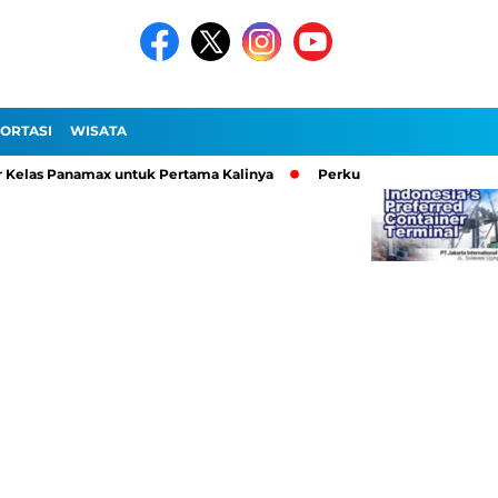
ORTASI
WISATA
las Panamax untuk Pertama Kalinya
Perkuat Ekosistem Logistik, 