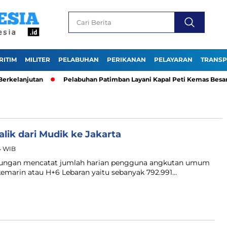
RITIM
MILITER
PELABUHAN
PERIKANAN
PELAYARAN
TRANSP
elanjutan
Pelabuhan Patimban Layani Kapal Peti Kemas Besar Ke
lik dari Mudik ke Jakarta
04 WIB
ubungan mencatat jumlah harian pengguna angkutan umum
kemarin atau H+6 Lebaran yaitu sebanyak 792.991…