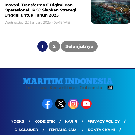
Inovasi, Transformasi Digital dan
Operasional, IPCC Siapkan Strategi
Unggul untuk Tahun 2025
Wednesday, 22 January 2025 - 05:48 WIB
Posts
pagination
1
2
Selanjutnya
INDEKS
KODE ETIK
KARIR
PRIVACY POLICY
DISCLAIMER
TENTANG KAMI
KONTAK KAMI