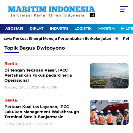
ASOSIASI
DIKLAT
INDUSTRI
LOGISTIK
MARITIM
MILIT
kaseva Perkuat Sinergi Menuju Pertumbuhan Berkelanjutan
Pelabu
Topik
Bagus Dwipoyono
Berita
Di Tengah Tekanan Pasar, IPCC
Pertahankan Fokus pada Kinerja
Operasional
Tuesday, 28 July 2026 - 16:43 WIB
Berita
Perkuat Kualitas Layanan, IPCC
Lakukan Management Walkthrough
Terminal Satelit Banjarmasin
Friday, 3 July 2026 - 14:24 WIB