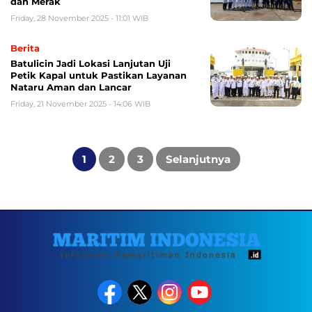
dan Merak
Friday, 28 November 2025 - 11:01 WIB
Berita
Batulicin Jadi Lokasi Lanjutan Uji
Petik Kapal untuk Pastikan Layanan
Nataru Aman dan Lancar
Friday, 21 November 2025 - 14:06 WIB
Posts
pagination
1
2
3
Selanjutnya