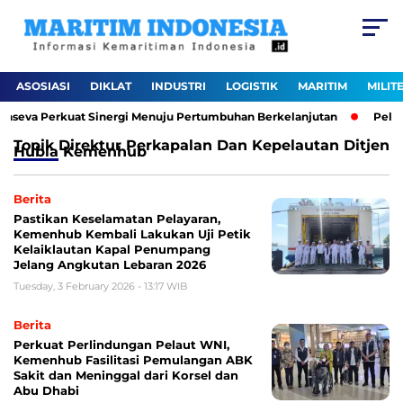
ASOSIASI
DIKLAT
INDUSTRI
LOGISTIK
MARITIM
MILIT
kaseva Perkuat Sinergi Menuju Pertumbuhan Berkelanjutan
Pelabu
Topik
Direktur Perkapalan Dan Kepelautan Ditjen
Hubla Kemenhub
Berita
Pastikan Keselamatan Pelayaran,
Kemenhub Kembali Lakukan Uji Petik
Kelaiklautan Kapal Penumpang
Jelang Angkutan Lebaran 2026
Tuesday, 3 February 2026 - 13:17 WIB
Berita
Perkuat Perlindungan Pelaut WNI,
Kemenhub Fasilitasi Pemulangan ABK
Sakit dan Meninggal dari Korsel dan
Abu Dhabi