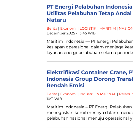
PT Energi Pelabuhan Indonesia
Utilitas Pelabuhan Tetap Andal
Nataru
Berita
|
Ekonomi
|
LOGISTIK
|
MARITIM
|
NASIO
December 2025 - 13:45 WIB
Maritim Indonesia — PT Energi Pelabuha
kesiapan operasional dalam menjaga kean
layanan energi pelabuhan selama periode
Elektrifikasi Container Crane,
Indonesia Group Dorong Trans
Rendah Emisi
Berita
|
Ekonomi
|
Industri
|
NASIONAL
|
Pelabu
10:11 WIB
Maritim Indonesia – PT Energi Pelabuhan 
menegaskan komitmennya dalam menduk
pelabuhan nasional menuju operasional y