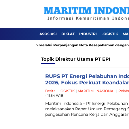
ASOSIASI
DIKLAT
INDUSTRI
LOGISTIK
MA
Kelola Perusahaan melalui Perpanjangan Nota Kesepahaman dengan Keja
Topik
Direktur Utama PT EPI
RUPS PT Energi Pelabuhan Ind
2026, Fokus Perkuat Keandala
Berita
|
LOGISTIK
|
MARITIM
|
NASIONAL
|
Pelab
- 11:54 WIB
Maritim Indonesia – PT Energi Pelabuhan 
melaksanakan Rapat Umum Pemegang S
pengesahan Rencana Kerja dan Anggara