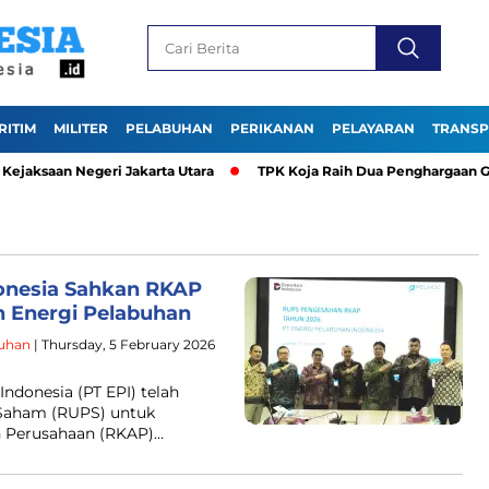
RITIM
MILITER
PELABUHAN
PERIKANAN
PELAYARAN
TRANSP
ksaan Negeri Jakarta Utara
TPK Koja Raih Dua Penghargaan Gold 
onesia Sahkan RKAP
n Energi Pelabuhan
uhan
| Thursday, 5 February 2026
Indonesia (PT EPI) telah
aham (RUPS) untuk
n Perusahaan (RKAP)…