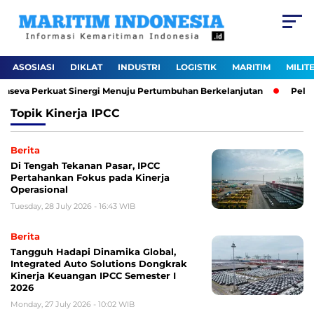
ASOSIASI
DIKLAT
INDUSTRI
LOGISTIK
MARITIM
MILIT
kaseva Perkuat Sinergi Menuju Pertumbuhan Berkelanjutan
Pelabu
Topik
Kinerja IPCC
Berita
Di Tengah Tekanan Pasar, IPCC
Pertahankan Fokus pada Kinerja
Operasional
Tuesday, 28 July 2026 - 16:43 WIB
Berita
Tangguh Hadapi Dinamika Global,
Integrated Auto Solutions Dongkrak
Kinerja Keuangan IPCC Semester I
2026
Monday, 27 July 2026 - 10:02 WIB