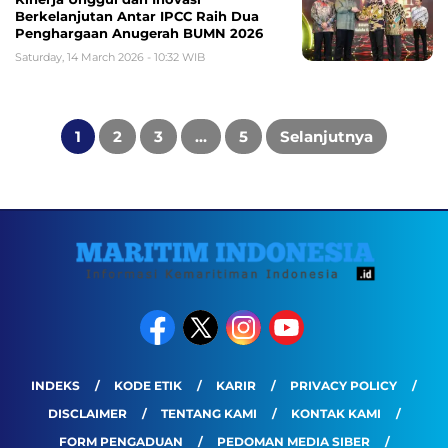
Berkelanjutan Antar IPCC Raih Dua
Penghargaan Anugerah BUMN 2026
Saturday, 14 March 2026 - 10:32 WIB
Posts
pagination
1
2
3
…
5
Selanjutnya
INDEKS
KODE ETIK
KARIR
PRIVACY POLICY
DISCLAIMER
TENTANG KAMI
KONTAK KAMI
FORM PENGADUAN
PEDOMAN MEDIA SIBER