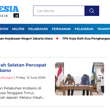
RITIM
MILITER
PELABUHAN
PERIKANAN
PELAYARAN
TRANSP
Kejaksaan Negeri Jakarta Utara
TPK Koja Raih Dua Penghargaan 
h Selatan Percepat
lbano
hubungan
| Friday, 12 June 2026 -
n Pelabuhan Kolbano di
usa Tenggara Timur,
h daerah. Melalui hibah…