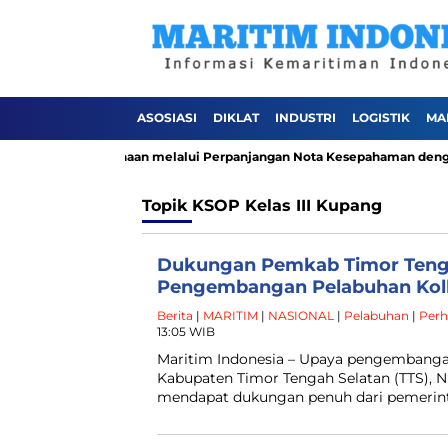
ASOSIASI
DIKLAT
INDUSTRI
LOGISTIK
MA
ata Kelola Perusahaan melalui Perpanjangan Nota Kesepahaman dengan 
Topik
KSOP Kelas III Kupang
Dukungan Pemkab Timor Tenga
Pengembangan Pelabuhan Ko
Berita
|
MARITIM
|
NASIONAL
|
Pelabuhan
|
Per
13:05 WIB
Maritim Indonesia – Upaya pengembanga
Kabupaten Timor Tengah Selatan (TTS), N
mendapat dukungan penuh dari pemerinta