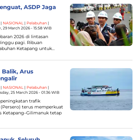
Menguat, ASDP Jaga
|
NASIONAL
|
Pelabuhan
|
, 29 March 2026 - 15:58 WIB
baran 2026 di lintasan
Minggu pagi. Ribuan
labuhan Ketapang untuk…
 Balik, Arus
ngalir
|
NASIONAL
|
Pelabuhan
|
day, 25 March 2026 - 01:36 WIB
peningkatan trafik
 (Persero) terus memperkuat
us Ketapang–Gilimanuk tetap
anuk, Seluruh