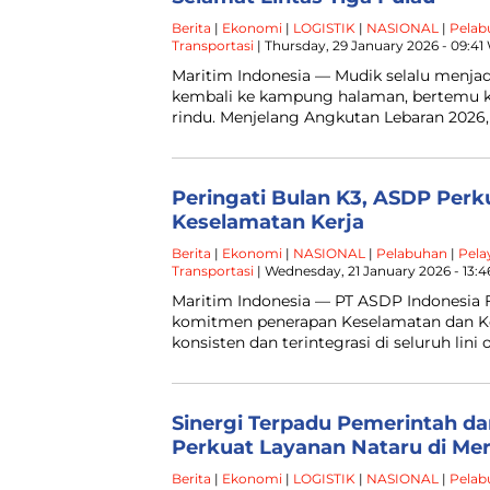
Berita
|
Ekonomi
|
LOGISTIK
|
NASIONAL
|
Pelab
Transportasi
| Thursday, 29 January 2026 - 09:41
Maritim Indonesia — Mudik selalu menjad
kembali ke kampung halaman, bertemu k
rindu. Menjelang Angkutan Lebaran 2026
Peringati Bulan K3, ASDP Per
Keselamatan Kerja
Berita
|
Ekonomi
|
NASIONAL
|
Pelabuhan
|
Pela
Transportasi
| Wednesday, 21 January 2026 - 13:
Maritim Indonesia — PT ASDP Indonesia 
komitmen penerapan Keselamatan dan Kes
konsisten dan terintegrasi di seluruh lini 
Sinergi Terpadu Pemerintah da
Perkuat Layanan Nataru di Me
Berita
|
Ekonomi
|
LOGISTIK
|
NASIONAL
|
Pelab