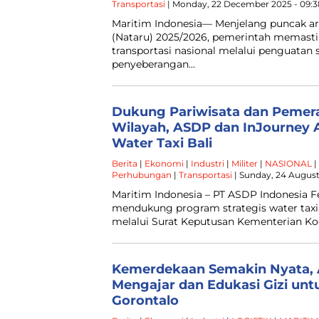
Transportasi
| Monday, 22 December 2025 - 09:
Maritim Indonesia— Menjelang puncak ar
(Nataru) 2025/2026, pemerintah memasti
transportasi nasional melalui penguatan si
penyeberangan…
Dukung Pariwisata dan Pemer
Wilayah, ASDP dan InJourney A
Water Taxi Bali
Berita
|
Ekonomi
|
Industri
|
Militer
|
NASIONAL
|
Perhubungan
|
Transportasi
| Sunday, 24 August
Maritim Indonesia – PT ASDP Indonesia Fe
mendukung program strategis water taxi 
melalui Surat Keputusan Kementerian Ko
Kemerdekaan Semakin Nyata, 
Mengajar dan Edukasi Gizi un
Gorontalo