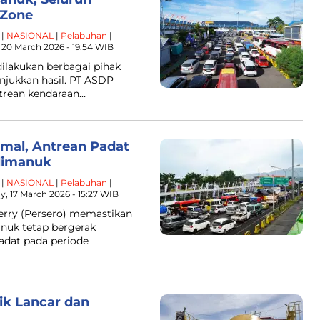
 Zone
|
NASIONAL
|
Pelabuhan
|
, 20 March 2026 - 19:54 WIB
dilakukan berbagai pihak
njukkan hasil. PT ASDP
ntrean kendaraan…
mal, Antrean Padat
limanuk
|
NASIONAL
|
Pelabuhan
|
y, 17 March 2026 - 15:27 WIB
erry (Persero) memastikan
nuk tetap bergerak
adat pada periode
ik Lancar dan