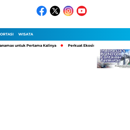
ORTASI
WISATA
max untuk Pertama Kalinya
Perkuat Ekosistem Logistik, Pelindo 