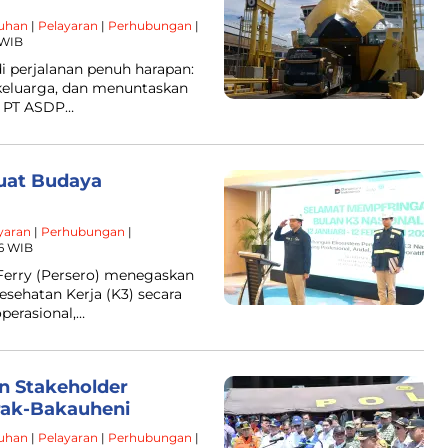
uhan
|
Pelayaran
|
Perhubungan
|
 WIB
i perjalanan penuh harapan:
eluarga, dan menuntaskan
, PT ASDP…
kuat Budaya
yaran
|
Perhubungan
|
46 WIB
Ferry (Persero) menegaskan
ehatan Kerja (K3) secara
operasional,…
n Stakeholder
rak-Bakauheni
uhan
|
Pelayaran
|
Perhubungan
|