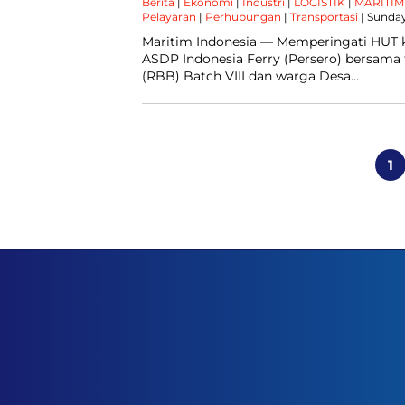
Berita
|
Ekonomi
|
Industri
|
LOGISTIK
|
MARITIM
Pelayaran
|
Perhubungan
|
Transportasi
| Sunday
Maritim Indonesia — Memperingati HUT k
ASDP Indonesia Ferry (Persero) bersam
(RBB) Batch VIII dan warga Desa…
Posts
pagination
1