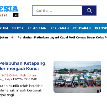
RITIM
MILITER
PELABUHAN
PERIKANAN
PELAYARAN
TRANSP
n
Pelabuhan Patimban Layani Kapal Peti Kemas Besar Kelas Pana
 Pelabuhan Ketapang,
der menjadi Kunci
|
NASIONAL
|
Pelabuhan
|
y, 2 April 2026 - 13:18 WIB
tan Mudik telah berakhir,
–Gilimanuk masih bergerak
ejak pagi…