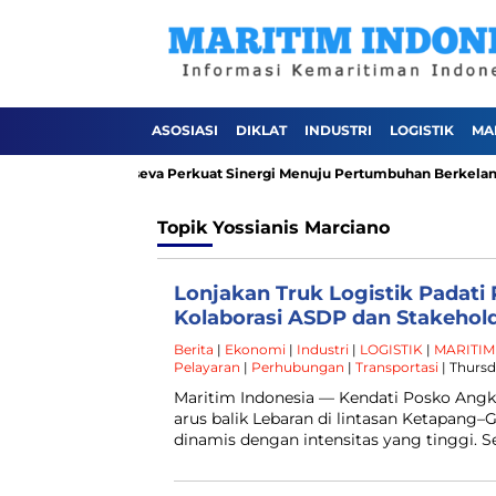
ASOSIASI
DIKLAT
INDUSTRI
LOGISTIK
MA
ndo Sinergi Lokaseva Perkuat Sinergi Menuju Pertumbuhan Berkelanjuta
Topik
Yossianis Marciano
Lonjakan Truk Logistik Padati
Kolaborasi ASDP dan Stakehol
Berita
|
Ekonomi
|
Industri
|
LOGISTIK
|
MARITIM
Pelayaran
|
Perhubungan
|
Transportasi
| Thursda
Maritim Indonesia — Kendati Posko Angku
arus balik Lebaran di lintasan Ketapang
dinamis dengan intensitas yang tinggi. S