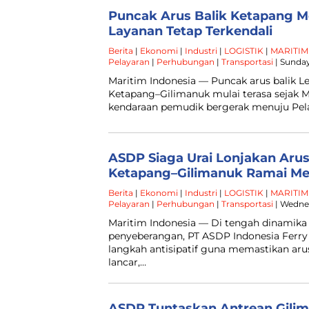
Puncak Arus Balik Ketapang 
Layanan Tetap Terkendali
Berita
|
Ekonomi
|
Industri
|
LOGISTIK
|
MARITIM
Pelayaran
|
Perhubungan
|
Transportasi
| Sunday
Maritim Indonesia — Puncak arus balik Le
Ketapang–Gilimanuk mulai terasa sejak 
kendaraan pemudik bergerak menuju Pe
ASDP Siaga Urai Lonjakan Arus
Ketapang–Gilimanuk Ramai Me
Berita
|
Ekonomi
|
Industri
|
LOGISTIK
|
MARITIM
Pelayaran
|
Perhubungan
|
Transportasi
| Wednes
Maritim Indonesia — Di tengah dinamika 
penyeberangan, PT ASDP Indonesia Ferry
langkah antisipatif guna memastikan ar
lancar,…
ASDP Tuntaskan Antrean Gilim