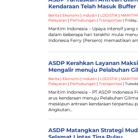
Kendaraan Telah Masuk Buffer
Berita
|
Ekonomi
|
Industri
|
LOGISTIK
|
MARITIM
Pelayaran
|
Perhubungan
|
Transportasi
| Friday
Maritim Indonesia – Upaya intensif yang 
dalam beberapa hari terakhir mulai menu
Indonesia Ferry (Persero) memastikan a
ASDP Kerahkan Layanan Maksi
Mengalir menuju Pelabuhan Gi
Berita
|
Ekonomi
|
Industri
|
LOGISTIK
|
MARITIM
Pelayaran
|
Perhubungan
|
Transportasi
| Tuesda
Maritim Indonesia – PT ASDP Indonesia F
arus kendaraan menuju Pelabuhan Gilima
meskipun antrean kendaraan terpantau p
Angkutan…
ASDP Matangkan Strategi Mud
Selamat Lintas Tiga Pulau