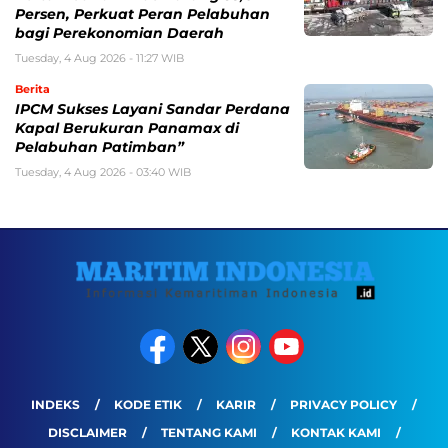
Persen, Perkuat Peran Pelabuhan
bagi Perekonomian Daerah
Tuesday, 4 Aug 2026 - 11:27 WIB
Berita
IPCM Sukses Layani Sandar Perdana
Kapal Berukuran Panamax di
Pelabuhan Patimban”
Tuesday, 4 Aug 2026 - 03:40 WIB
INDEKS
KODE ETIK
KARIR
PRIVACY POLICY
DISCLAIMER
TENTANG KAMI
KONTAK KAMI